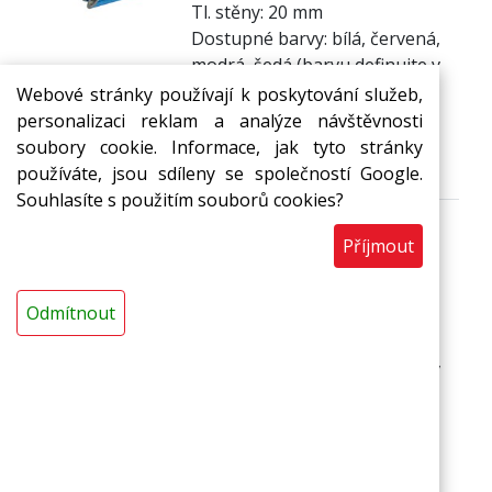
Tl. stěny: 20 mm
Dostupné barvy: bílá, červená,
modrá, šedá (barvu definujte v
košíku u bodu poznámka)
Webové stránky používají k poskytování služeb,
128,26 Kč
do 14 dnů
personalizaci reklam a analýze návštěvnosti
s DPH / bm
soubory cookie. Informace, jak tyto stránky
bm
Do košíku
používáte, jsou sdíleny se společností Google.
Souhlasíte s použitím souborů cookies?
Příjmout
Trubice MIRELON STABIL
35/25 mm
Odmítnout
Tl. stěny: 25 mm
Dostupné barvy: bílá, červená,
modrá, šedá (barvu definujte v
košíku u bodu poznámka)
161,17 Kč
do 14 dnů
s DPH / bm
bm
Do košíku