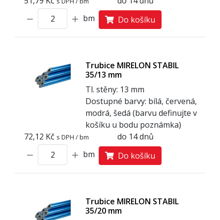
51,79 Kč
do 14 dnů
s DPH / bm
bm
Do košíku
Trubice MIRELON STABIL
35/13 mm
Tl. stěny: 13 mm
Dostupné barvy: bílá, červená,
modrá, šedá (barvu definujte v
košíku u bodu poznámka)
72,12 Kč
do 14 dnů
s DPH / bm
bm
Do košíku
Trubice MIRELON STABIL
35/20 mm