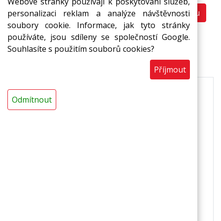
Webové stránky používají k poskytování služeb,
Do košíku
personalizaci reklam a analýze návštěvnosti
ks
soubory cookie. Informace, jak tyto stránky
používáte, jsou sdíleny se společností Google.
Souhlasíte s použitím souborů cookies?
Popis
Příjmout
Popis
Odmítnout
barevné izolační podložky pro turistické a
kempingové účely
vyrobeno z pásu MIRELON(R)
možná povrchová úprava reflexní fólií
PET
Parametry
tloušťka: 1
0
mm