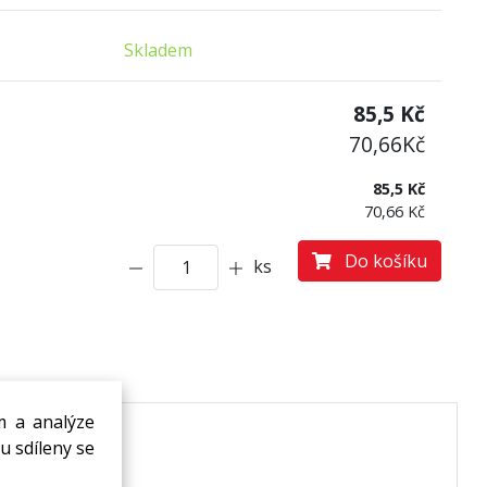
Skladem
:
85,5
Kč
70,66
Kč
85,5 Kč
70,66 Kč
Do košíku
ks
m a analýze
u sdíleny se