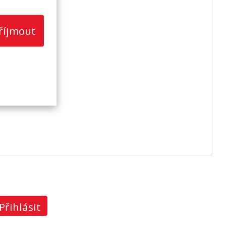
říjmout
Přihlásit