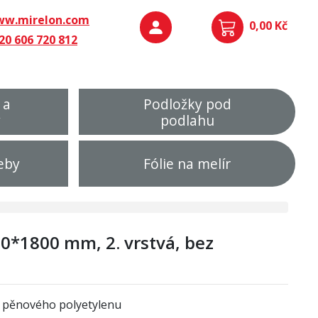
w.mirelon.com
0,00 Kč
20 606 720 812
 a
Podložky pod
y
podlahu
eby
Fólie na melír
0*1800 mm, 2. vrstvá, bez
z pěnového polyetylenu