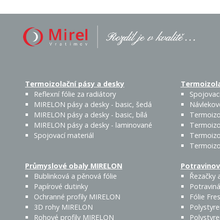
Termoizolační pásy a desky
Termoizola
Reflexní fólie za radiátory
Spojovací
MIRELON pásy a desky - basic, šedá
Návlekov
MIRELON pásy a desky - basic, bílá
Termoizo
MIRELON pásy a desky - laminované
Termoizo
Spojovací materiál
Termoizo
Termoizo
Průmyslové obaly MIRELON
Potravinov
Bublinková a pěnová fólie
Řezačky a
Papírové dutinky
Potraviná
Ochranné profily MIRELON
Fólie Fres
3D rohy MIRELON
Polystyr
Rohové profily MIRELON
Polystyr