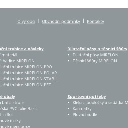
|
|
O výrobci
Obchodní podmínky
Kontakty
ční trubice a návleky
Dilatační pásy a těsnicí šňůry
 materiál
Dilatační pásy MIRELON
é hadice MIRELON
Těsnicí šňůry MIRELON
lační trubice MIRELON PRO
lační trubice MIRELON POLAR
lační trubice MIRELON STABIL
lační trubice MIRELON PET
é obaly
Sportovní potřeby
 balící stroje
Klekací podložky a sedátka
řská PVC fólie Basic
Karimatky
h'n'Roll
Plovací nudle
enové misky
enové menuboxy