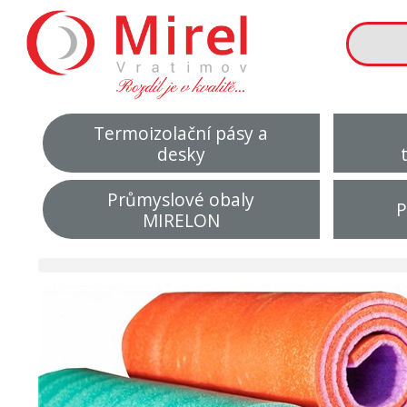
Termoizolační pásy a
desky
Průmyslové obaly
P
MIRELON