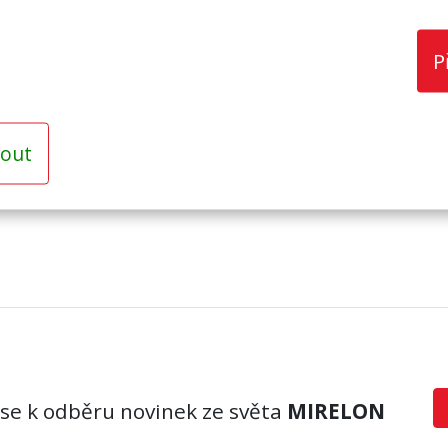
ingové účely
P
out
 se k odběru novinek ze světa
MIRELON