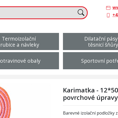
ww
+4
Termoizolační
Dilatační pásy
trubice a návleky
těsnicí šňůr
otravinové obaly
Sportovní potř
Karimatka - 12*50
povrchové úpravy
Barevné izolační podložky 