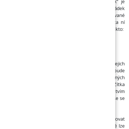
Řešení: Do boxu pod nadpisem „Zrychlený košík“ je
třeba zapsat vždy samostatně pro každý řádek
příslušný kód požadovaného zboží a objednávané
množství. Za kódem zboží musí být středník, a za ní
následuje číslo množství. Zápis pak bude vypadat takto:
XTBR006; 10
XTMC002; 20
Po zapsání kódů zboží a jejich počtů lze následně jejich
existenci ověřit tlačítkem „Kontrola“. Poté bude
vypsáno hlášení o existenci nebo neexistenci daných
položek zboží. Nebo je možné stiskem tlačítka
„Potvrdit“ přímo vložit vybrané položky i s množstvím
do košíku. Pokud již zboží v košíku existuje, přepíše se
požadovaným množstvím.
Poznámka: V poli zrychleného košíku lze také zapisovat
pouze kódy zboží bez konkrétního množství, které lze