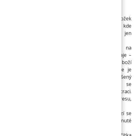
nahradit jiným produktem, atd..).
Po ukončení výběru všech požadovaných položek
kliknete na tlačítko „Objednat“, zobrazí se stránka, kde
si vyberete způsob dopravy a způsob platby – jen
kliknete na požadovaný způsob v příslušném poli.
Následně kliknete na tlačítko „Dodací údaje“, na
zobrazeném formuláři je nutné vyplnit dodací údaje –
údaje o objednateli, příp. adresu, na kterou bude zboží
zasláno, dále také může vyplnit poznámku, kde je
možno uvést další zpřesňující informace. Přihlášený
uživatel nemusí vyplňovat osobní údaje, ty se
převezmou z údajů, které uživatel uvedl při registraci.
Přihlášený uživatel může pouze vyplnit dodací adresu,
pokud je odlišná od té registrační a poznámku.
Dalším krokem je stisk tlačítka „Dokončit“, zobrazí se
sumární pohled na celou objednávku, kde jsou shrnuté
všechny údaje o objednávce.
Posledním krokem objednávky je pak stisk tlačítka