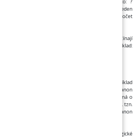
Výrazy mohou obsahovat zástupné znaky a to: ?
(otazník) a * (hvězdičku). Symbol ? znamená jeden
zástupný znak a symbol * znamená libovolný počet
zástupných znaků.
Příklad: Je třeba najít všechny názvy zboží, které začínají
na (CAN). Tedy zboží, které se budou volat například:
Canon E30, Canon FX1, Canon EP-27 atd..
Řešení: zápis pak bude vypadat takto: can *
Příklad 2.: Je třeba najít konkrétní zboží, například
Canon E30. Řešení: zápis bude vypadat takto: "canon
E30" (zápis musí obsahovat uvozovky, jinak se jedná o
složený výraz. Jedná se o nalezení přesného výrazu, tzn.
bude nalezeno zboží, které se jmenuje přesně Canon
E30! Zboží "Canon E30 - XR"nalezen nebude.
Dále ve složených výrazech lze využívat logické