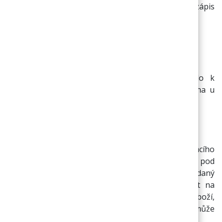
následně doplnit až v košíku. Potom by takový zápis
vypadal takto:
XTBR006
XTMC002
Následným stiskem tlačítka „Potvrdit“ by došlo k
vložení těchto položek do košíku v množství jedna u
každé položky.
VYHLEDÁVÁNÍ A ROZŠÍŘENÉ VYHLEDÁVÁNÍ
Běžné vyhledávání je zajištěno pomocí vyhledávacího
dialogu – umístěn v levé časti stránky pod
přihlašovacím dialogem. Do pole stačí zadat hledaný
výraz a stisknout klávesu „enter“ nebo kliknout na
tlačítko „vyhledat“. Následně se zobrazí seznam zboží,
jehož položky vyhovují hledanému výrazu (výraz může
být obsažen v názvu, popisu, kódu atd.)