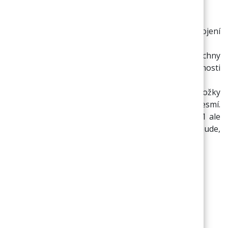
operátory:
zápis: canon and E30 - nalezené budou slovní spojení
výrazů canon a zároveň E30
zápis: canon or brother - nalezeny budou všechny
výskyty výrazů Canon a Brother v jakékoli posloupnosti
jiných výrazů.
zápis: "canon not HP" - nalezeno budou položky
obsahující výraz canon, výraz hp být obsažený nesmí.
Tzn.: Bude nalezených příkladně zboží: CANON M ale
zboží HP 92274A/CANON HP-P nalezeno nebude,
protože je v názvu uveden výraz: HP.
Přihlašte se k odběru novinek ze
světa
MIRELON