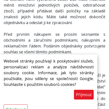
měnit množství jednotlivých položek, odstraňovat
zboží, případně přidávat další položky na základě
znalosti jejich kódu. Máte také možnost dokončit
objednávku a odeslat ji ke zpracování.
Před prvním nákupem se prosím seznamte s
obchodními a záručními podmínkami, nákupním a
reklamačním řádem. Podáním objednávky potvrzujete
souhlas se všemi těmito podmínkami.
Webové stránky používají k poskytování služeb,
personalizaci reklam a analýze návštěvnosti
NÁKUPNÍ KOŠÍK
soubory cookie. Informace, jak tyto stránky
Rychlé přidání zboží do košíku: V kolonce kód zboží je
používáte, jsou sdíleny se společností Google.
možné zadat přímo kód zboží a v kolonce množství
Souhlasíte s použitím souborů cookies?
konkrétní počet kusů daného zboží. Tlačítkem „Přidat“
se pak toto zboží reprezentované konkrétním
Příjmout
zapsaným kódem vloží v uvedeném počtu kusů do
košíku. Pokud je v poli kód zboží zadána pouze část