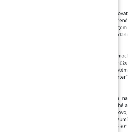
Rozšířené vyhledávání umožňuje více specifikovat
požadavek. Je třeba kliknout na odkaz „Rozšířené
vyhledávání“ pod běžným vyhledávacím dialogem.
Následně se zobrazí formulář pro zadání
podrobnějších kritérií pro vyhledávání.
Do textového pole se zadá hledaný výraz a pomocí
zatrhávacích polí lze zvolit, ve kterých atributech může
být výraz zahrnut (tzn. ve kterých atributech má systém
hledat). Následně dotaz odešlete opět klávesou „enter“
nebo stiskem tlačítka „Hledat“.
Vyhledávaný text je během zpracování rozdělen na
výrazy a operátory. Výrazy se pak dělí na jednoduché a
složené (fráze). Jednoduchým výrazem se myslí slovo,
jako např..: CANON. Složeným výrazem se pak rozumí
více slov uzavřených v uvozovkách např..: „CANON E30“.