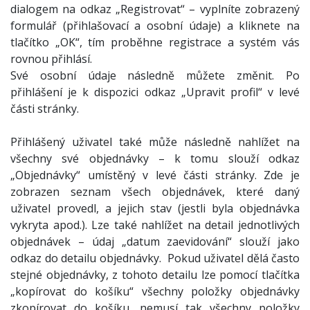
dialogem na odkaz „Registrovat“ – vyplníte zobrazený
formulář (přihlašovací a osobní údaje) a kliknete na
tlačítko „OK“, tím proběhne registrace a systém vás
rovnou přihlásí.
Své osobní údaje následně můžete změnit. Po
přihlášení je k dispozici odkaz „Upravit profil“ v levé
části stránky.
Přihlášený uživatel také může následně nahlížet na
všechny své objednávky – k tomu slouží odkaz
„Objednávky“ umístěný v levé části stránky. Zde je
zobrazen seznam všech objednávek, které daný
uživatel provedl, a jejich stav (jestli byla objednávka
vykryta apod.). Lze také nahlížet na detail jednotlivých
objednávek – údaj „datum zaevidování“ slouží jako
odkaz do detailu objednávky. Pokud uživatel dělá často
stejné objednávky, z tohoto detailu lze pomocí tlačítka
„kopírovat do košíku“ všechny položky objednávky
zkopírovat do košíku, nemusí tak všechny položky