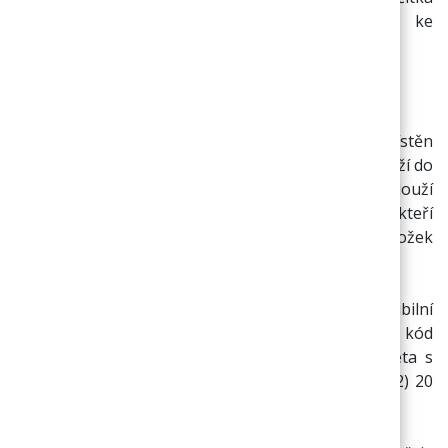
„Odeslat“, kterým se celá objednávka odešle ke
zpracování.
ZRYCHLENÝ KOŠÍK
Nápověda k funkci „Zrychlený košík“ (odkaz je umístěn
v levé části obrazovky) slouží pro rychlé zadání zboží do
košíku formou kódu, případně kódu a množství – slouží
ke zrychlení objednávání zboží pro uživatele, kteří
objednávají častěji a již znají kódy konkrétních položek
zboží.
Např.: Je nutné objednat toto zboží: „Kompatibilní
kazeta s BROTHER DR2000 (OPC DRUM)“ kód
(XTBR006) v počtu 10 kusů a „Kompatibilní kazeta s
MINOLTA 2200 / EPSON C1000 CY“ kód (XTMC002) 20
kusů, jak využít funkcionalitu zrychleného košíku?