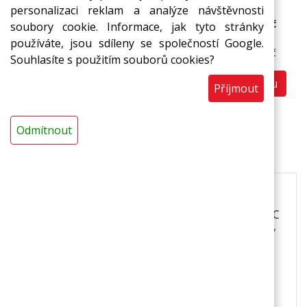
personalizaci reklam a analýze návštěvnosti
Cena s DPH (za 1 ks)
649 Kč
soubory cookie. Informace, jak tyto stránky
Cena bez DPH:
používáte, jsou sdíleny se společností Google.
536,36 Kč
Souhlasíte s použitím souborů cookies?
Do košíku
ks
Příjmout
Odmítnout
Popis
Použití:
*k balení potravin do potravinářské průtažné PVC
fólie * pro malé provozy * potravinářské výrobny
lahůdek, knedlíků, baget a sendvičů * prodejny
potravin, masa a uzenin, pečiva, sýrů, ovoce a
zeleniny