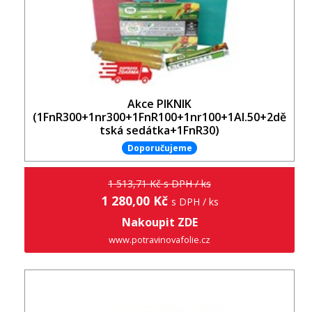
Akce PIKNIK
(1FnR300+1nr300+1FnR100+1nr100+1Al.50+2dě
tská sedátka+1FnR30)
Doporučujeme
1 513,71 Kč s DPH / ks
1 280,00 Kč
s DPH / ks
Nakoupit ZDE
www.potravinovafolie.cz