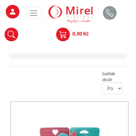
0,00 Kč
Setřídit
zboží: