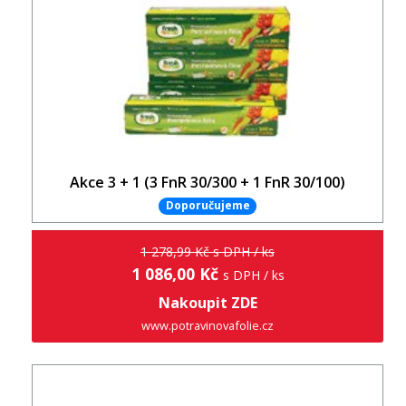
Akce 3 + 1 (3 FnR 30/300 + 1 FnR 30/100)
Doporučujeme
1 278,99 Kč s DPH / ks
1 086,00 Kč
s DPH / ks
Nakoupit ZDE
www.potravinovafolie.cz