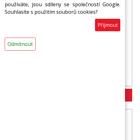
používáte, jsou sdíleny se společností Google.
Souhlasíte s použitím souborů cookies?
Příjmout
Odmítnout
Podložky pod podlahu MIRELON pás 2 mm
Doporučujeme
Více variant >>