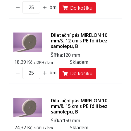
bm
Do košíku
Dilatační pás MIRELON 10
mm/š. 12 cm s PE fólií bez
samolepu, B
Šířka:
120 mm
18,39 Kč
Skladem
s DPH / bm
bm
Do košíku
Dilatační pás MIRELON 10
mm/š. 15 cm s PE fólií bez
samolepu, B
Šířka:
1
5
0 mm
24,32 Kč
Skladem
s DPH / bm