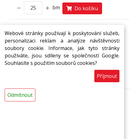
bm
Do košíku
Webové stránky používají k poskytování služeb,
Dilatační pás MIRELON 10
personalizaci reklam a analýze návštěvnosti
mm/š. 8 cm s PE fólií bez
soubory cookie. Informace, jak tyto stránky
samolepu, B
používáte, jsou sdíleny se společností Google.
Šířka:
8
0 mm
Souhlasíte s použitím souborů cookies?
14,88 Kč
Skladem
s DPH / bm
Příjmout
bm
Do košíku
Odmítnout
Dilatační pás MIRELON 10
mm/š. 20 cm s PE fólií bez
samolepu, B
Šířka:
2
0
0 mm
32,19 Kč
Skladem
s DPH / bm