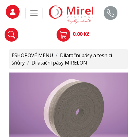
0,00 Kč
ESHOPOVÉ MENU
/
Dilatační pásy a těsnicí
šňůry
/
Dilatační pásy MIRELON