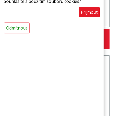
Souhlasíte s použitím souborů cookies?
Příjmout
Řezačka PVC potravinové fólie - DL 90
Odmítnout
3 509,00 Kč
s DPH / ks
ks