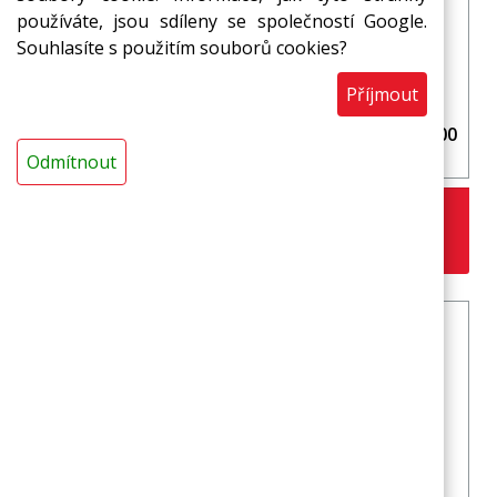
používáte, jsou sdíleny se společností Google.
Souhlasíte s použitím souborů cookies?
Příjmout
Ochranný profil MIRELON Omega 5 roh 100*100
mm
Odmítnout
11,13 Kč
s DPH / ks
ks