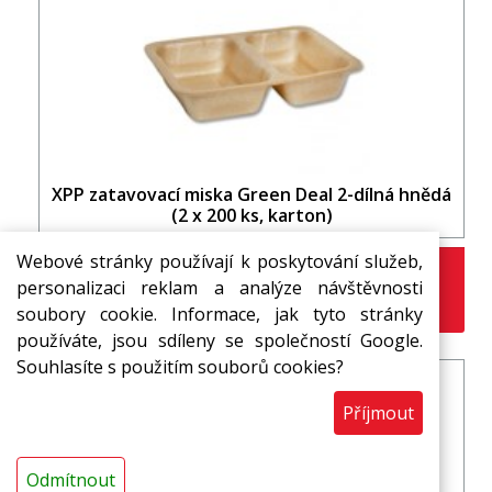
XPP zatavovací miska Green Deal 2-dílná hnědá
(2 x 200 ks, karton)
Webové stránky používají k poskytování služeb,
4,60 Kč
s DPH / ks
personalizaci reklam a analýze návštěvnosti
ks
soubory cookie. Informace, jak tyto stránky
používáte, jsou sdíleny se společností Google.
Souhlasíte s použitím souborů cookies?
Příjmout
Odmítnout