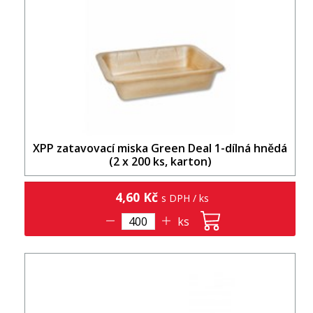
XPP zatavovací miska Green Deal 1-dílná hnědá
(2 x 200 ks, karton)
4,60 Kč
s DPH / ks
ks