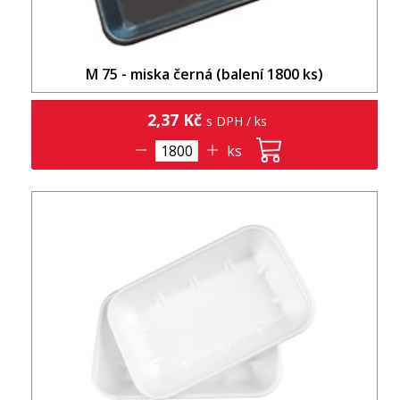
M 75 - miska černá (balení 1800 ks)
2,37 Kč
s DPH / ks
ks