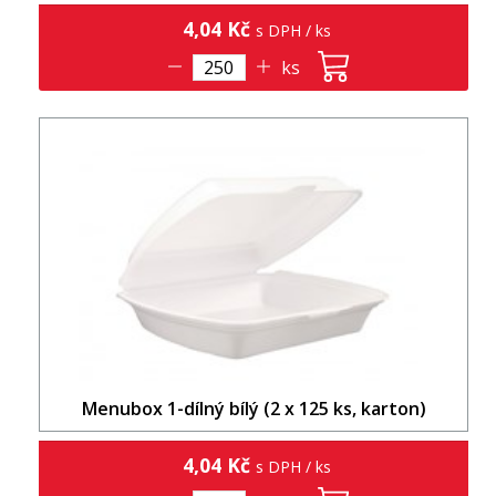
4,04 Kč
s DPH / ks
ks
Menubox 1-dílný bílý (2 x 125 ks, karton)
4,04 Kč
s DPH / ks