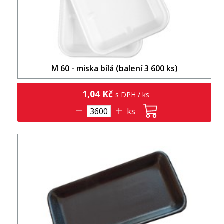
M 60 - miska bílá (balení 3 600 ks)
1,04 Kč
s DPH / ks
ks