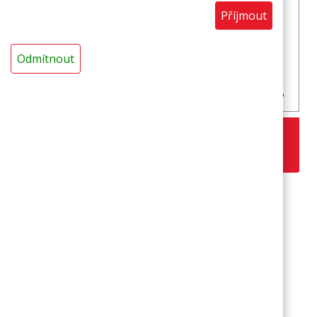
Příjmout
Odmítnout
Menubox 2-dílný bílý (2 x 150 ks, karton) XPP
6,66 Kč
s DPH / ks
ks
Přihlašte se k odběru novinek ze
světa
MIRELON
Přihlásit