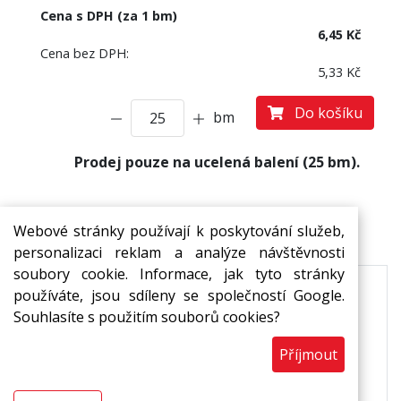
Cena s DPH (za 1 bm)
6,45 Kč
Cena bez DPH:
5,33 Kč
Do košíku
bm
Prodej pouze na ucelená balení (25 bm).
Popis
Ke stažení
Webové stránky používají k poskytování služeb,
personalizaci reklam a analýze návštěvnosti
soubory cookie. Informace, jak tyto stránky
používáte, jsou sdíleny se společností Google.
Trvale pružná výplň dynamicky namáhaných
Souhlasíte s použitím souborů cookies?
dilatačních spár. Pohlcují roztažnost materiálu,
snižují přenos hluku a zabraňují poškození
Příjmout
podlahy.