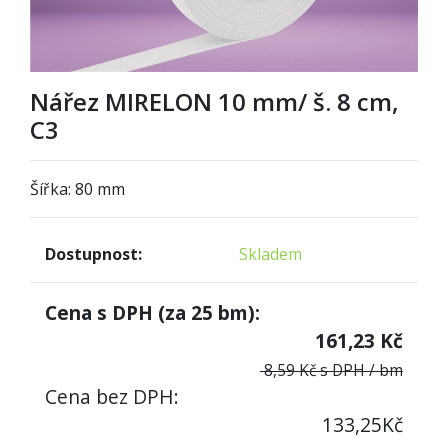
Nářez MIRELON 10 mm/ š. 8 cm,
C3
Šířka:
8
0 mm
Dostupnost:
Skladem
Cena s DPH (za
25
bm):
161,23
Kč
8,59 Kč s DPH / bm
Cena bez DPH:
133,25
Kč