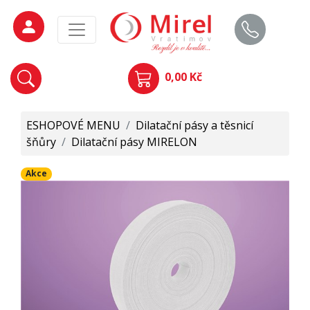
0,00 Kč
ESHOPOVÉ MENU
/
Dilatační pásy a těsnicí
šňůry
/
Dilatační pásy MIRELON
Akce