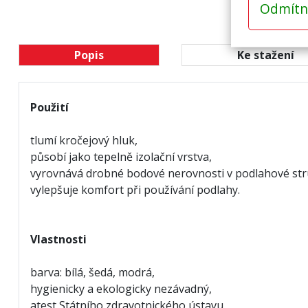
Odmítn
Popis
Ke stažení
Použití
tlumí kročejový hluk
,
působí jako tepelně izolační vrstva,
vyrovnává drobné bodové nerovnosti v podlahové str
vylepšuje komfort při používání podlahy.
Vlastnosti
barva: bílá, šedá, modrá,
hygienicky a ekologicky nezávadný,
atest Státního zdravotnického ústavu