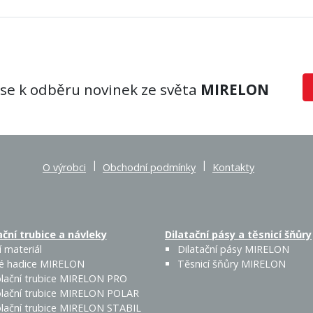
 se k odběru novinek ze světa
MIRELON
|
|
O výrobci
Obchodní podmínky
Kontakty
ční trubice a návleky
Dilatační pásy a těsnicí šňůry
 materiál
Dilatační pásy MIRELON
é hadice MIRELON
Těsnicí šňůry MIRELON
lační trubice MIRELON PRO
lační trubice MIRELON POLAR
lační trubice MIRELON STABIL