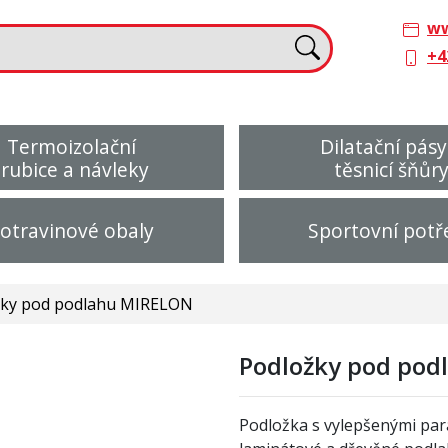
ww
+4
Termoizolační
Dilatační pásy
trubice a návleky
těsnicí šňůr
otravinové obaly
Sportovní potř
žky pod podlahu MIRELON
Podložky pod po
Podložka s vylepšenými par