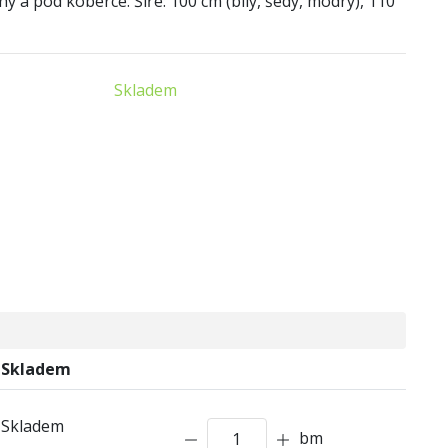
 a pod koberce. Šíře: 100 cm (bílý, šedý, modrý), 110
Skladem
Skladem
Skladem
bm