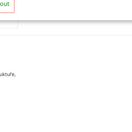
out
uktuře,