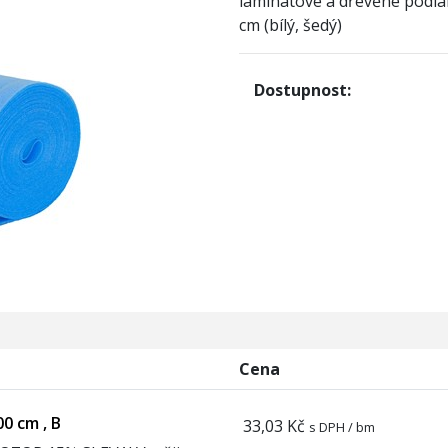
laminátové a dřevěné podlahy
cm (bílý, šedý)
Dostupnost:
Cena
0 cm , B
33,03 Kč
s DPH / bm