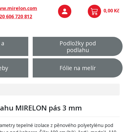
w.mirelon.com
0,00 Kč
20 606 720 812
 a
Podložky pod
y
podlahu
eby
Fólie na melír
dlahu MIRELON pás 3 mm
ametry tepelné izolace z pěnového polyetylénu pod