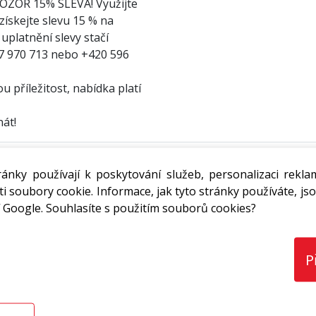
ZOR 15% SLEVA! Využijte
 získejte slevu 15 % na
uplatnění slevy stačí
27 970 713 nebo +420 596
 příležitost, nabídka platí
nát!
ánky používají k poskytování služeb, personalizaci rekla
10 cm, C3
31,22 Kč
s DPH / bm
i soubory cookie. Informace, jak tyto stránky používáte, jso
parametry tepelné izolace z
 Google. Souhlasíte s použitím souborů cookies?
od laminátové a dřevěné
ře: 100 cm (bílý, šedý,
ý)
P