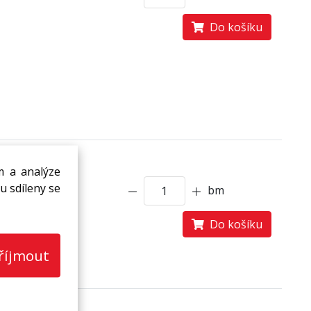
Do košíku
m a analýze
Skladem
u sdíleny se
bm
Do košíku
říjmout