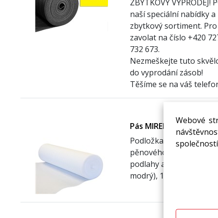
ZBYTKOVÝ VÝPRODEJ! PO
naší speciální nabídky a
zbytkový sortiment. Pro 
zavolat na číslo +420 7
732 673.
Nezmeškejte tuto skvělou
do vyprodání zásob!
Těšíme se na váš telefo
Webové str
Pás MIRELON 3 mm/š. 1
návštěvnost
Podložka s vylepšenými 
společností
pěnového polyetylénu p
podlahy a pod koberce. Ší
modrý), 110 cm (bílý, šed