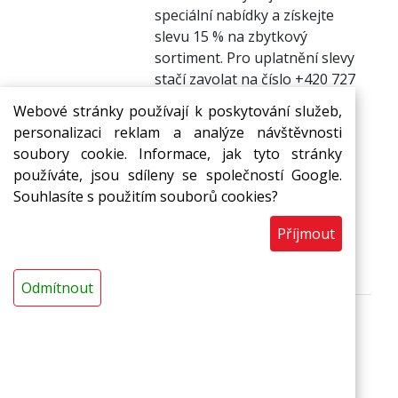
speciální nabídky a získejte
slevu 15 % na zbytkový
sortiment. Pro uplatnění slevy
stačí zavolat na číslo +420 727
970 713 nebo +420 596 732
Webové stránky používají k poskytování služeb,
673.
personalizaci reklam a analýze návštěvnosti
Nezmeškejte tuto skvělou
soubory cookie. Informace, jak tyto stránky
příležitost, nabídka platí do
používáte, jsou sdíleny se společností Google.
vyprodání zásob!
Souhlasíte s použitím souborů cookies?
Těšíme se na váš telefonát!
65,92 Kč
Skladem
s DPH / bm
Příjmout
bm
Do košíku
Odmítnout
Popis
Ke stažení