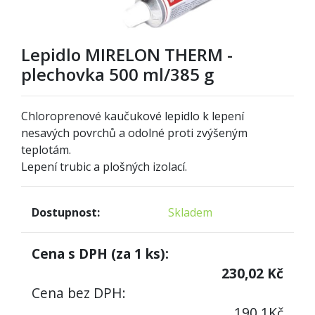
Lepidlo MIRELON THERM -
plechovka 500 ml/385 g
Chloroprenové kaučukové lepidlo k lepení
nesavých povrchů a odolné proti zvýšeným
teplotám.
Lepení trubic a plošných izolací.
Dostupnost:
Skladem
Cena s DPH (za
1
ks):
230,02
Kč
Cena bez DPH:
190,1
Kč