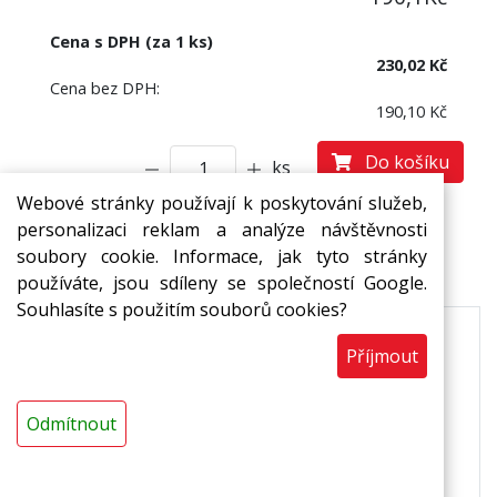
Cena s DPH (za 1 ks)
230,02 Kč
Cena bez DPH:
190,10 Kč
Do košíku
ks
Webové stránky používají k poskytování služeb,
personalizaci reklam a analýze návštěvnosti
soubory cookie. Informace, jak tyto stránky
Popis
používáte, jsou sdíleny se společností Google.
Souhlasíte s použitím souborů cookies?
Použití
Příjmout
* lepení podélného spoje rozříznuté trubice *
Odmítnout
lepení čel jednotlivých trubic * lepení plošné
izolace