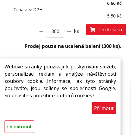
6,66 Kč
Cena bez DPH:
5,50 Kč
Do košíku
ks
Prodej pouze na ucelená balení (300 ks).
Webové stránky používají k poskytování služeb,
Popis
personalizaci reklam a analýze návštěvnosti
soubory cookie. Informace, jak tyto stránky
používáte, jsou sdíleny se společností Google.
XPP menuboxy Green Deal(R) jsou ideálním
Souhlasíte s použitím souborů cookies?
řešením pro:
Příjmout
balení hotových jídel,
pro rozvoz hotových jídel,
Odmítnout
dočasné uchování před konzumací pokrmu.