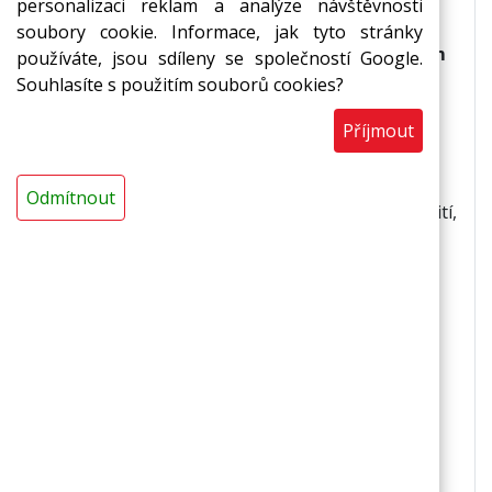
standardy kvality a excelentními vlastnostmi.
personalizaci reklam a analýze návštěvnosti
soubory cookie. Informace, jak tyto stránky
Misky na zatavení Green Deal(R) jsou ideálním
používáte, jsou sdíleny se společností Google.
řešením pro:
Souhlasíte s použitím souborů cookies?
Příjmout
balení hotových jídel,
pro jejich rozvoz hotových jídel - jídlo je v
zatavovacích miskách Green Deal(R),
Odmítnout
hermeticky uzavřeno fólií a nehrozí jeho vylití,
dočasné uchování před konzumací
pokrmu.Zatavovací miska Green Deal(R)
je
určena pro balení studených, teplých,
sypkých a tekutých pokrmů.
Vlastnosti zatavovacích misek Green Deal(R)
ocení provozovatelé restaurací a fast foodů,
jídelny, ale taky každý, kdo si v nich ponese
jídlo domů.