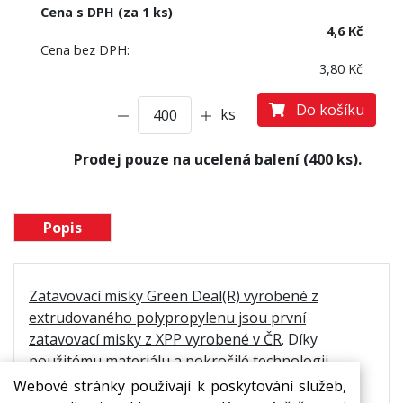
Cena s DPH (za 1 ks)
4,6 Kč
Cena bez DPH:
3,80 Kč
Do košíku
ks
Prodej pouze na ucelená balení (400 ks).
Popis
Zatavovací misky Green Deal(R) vyrobené z
extrudovaného polypropylenu jsou první
zatavovací misky z XPP vyrobené v ČR
. Díky
použitému materiálu a pokročilé technologii
výroby se v nich snoubí udržitelnost s vysokými
Webové stránky používají k poskytování služeb,