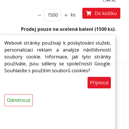
1,44 Kč
Do košíku
ks
Prodej pouze na ucelená balení (1500 ks).
Webové stránky používají k poskytování služeb,
personalizaci reklam a analýze návštěvnosti
Popis
soubory cookie. Informace, jak tyto stránky
používáte, jsou sdíleny se společností Google.
Souhlasíte s použitím souborů cookies?
Tento typ balení platí do vyprodání skladových
zásob.
Příjmout
Rozměr
Odmítnout
218 x 135 x 23 mm
Použití