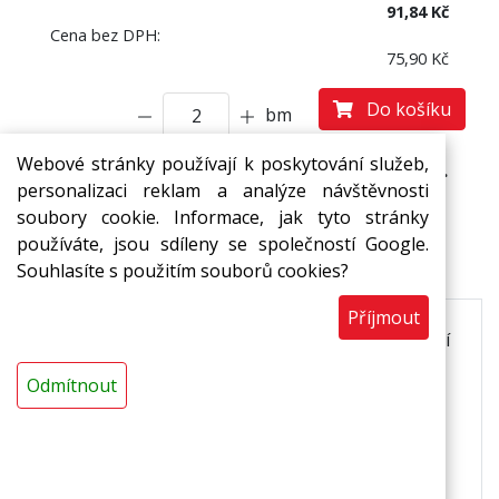
91,84 Kč
Cena bez DPH:
75,90 Kč
Do košíku
bm
Webové stránky používají k poskytování služeb,
Prodej pouze na ucelená balení (2 bm).
personalizaci reklam a analýze návštěvnosti
soubory cookie. Informace, jak tyto stránky
používáte, jsou sdíleny se společností Google.
Popis
Souhlasíte s použitím souborů cookies?
Příjmout
Ochranné profily z pěnového polyetylenu chránící
zboží proti mechanickému poškození. Vynikající
Odmítnout
trvalá ochrana před nárazy při přepravě,
manipulaci a skladování.
Použití