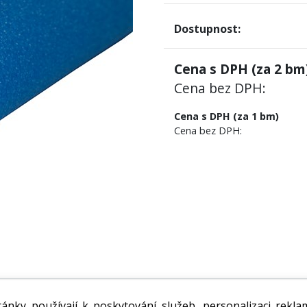
Dostupnost:
Cena s DPH (za
2
bm)
Cena bez DPH:
Cena s DPH (za 1 bm)
Cena bez DPH:
í proti mechanickému poškození. Vynikající trvalá ochrana 
ánky používají k poskytování služeb, personalizaci rekla