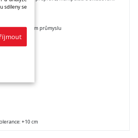
u sdíleny se
 a automobilovém průmyslu
říjmout
olerance: +10 cm