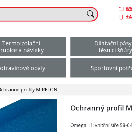
ww
+4
Termoizolační
Dilatační pásy
trubice a návleky
těsnicí šňůr
otravinové obaly
Sportovní potř
Ochranné profily MIRELON
Ochranný profil 
Omega 11: vnitřní šíře 58-