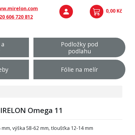
w.mirelon.com
0,00 Kč
20 606 720 812
 a
Podložky pod
y
podlahu
eby
Fólie na melír
MIRELON Omega 11
64 mm, výška 58-62 mm, tloušťka 12-14 mm