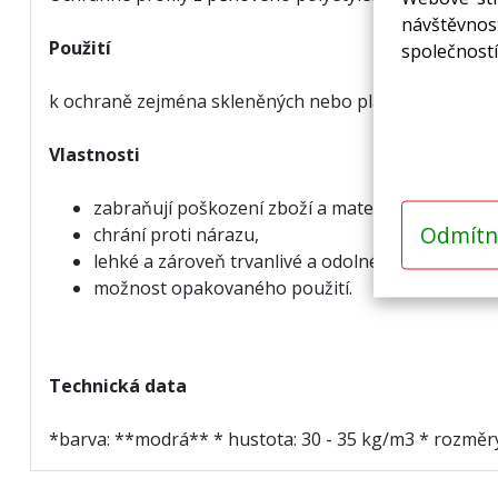
návštěvnost
Použití
společností
k ochraně zejména skleněných nebo plastových tabul
Vlastnosti
zabraňují poškození zboží a materiálu
,
Odmítn
chrání proti nárazu,
lehké a zároveň trvanlivé a odolnépřizpůsobí se
možnost opakovaného použití.
Technická data
*barva: **modrá** * hustota: 30 - 35 kg/m3 * rozměr