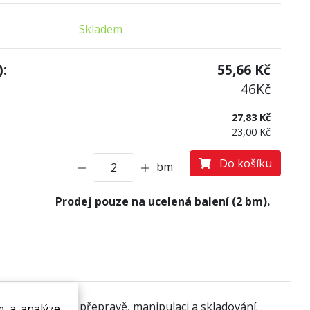
Skladem
:
55,66
Kč
46
Kč
27,83 Kč
23,00 Kč
Do košíku
bm
Prodej pouze na ucelená balení (2 bm).
před nárazy při přepravě, manipulaci a skladování.
m a analýze