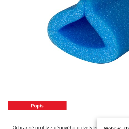
Popis
Ochranné profily z pěnového polyetylenu chránící zbož
Webové str