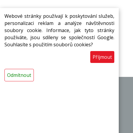
Webové stránky používají k poskytování služeb,
personalizaci reklam a analýze návštěvnosti
soubory cookie. Informace, jak tyto stránky
Přihlašte se k odběru novinek ze
používáte, jsou sdíleny se společností Google.
Souhlasíte s použitím souborů cookies?
světa
MIRELON
Přihlásit
Příjmout
Odmítnout
|
|
O výrobci
Obchodní podmínky
Kontakty
Termoizolační pásy a desky
Termoizolační trubice a návleky