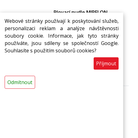
Plovací nudle MIRELON
průměr 67 mm, délka 160 cm,
Webové stránky používají k poskytování služeb,
fialová
personalizaci reklam a analýze návštěvnosti
Plovací nudle MIRELON (R) -
soubory cookie. Informace, jak tyto stránky
pomůcka pro plavce i
používáte, jsou sdíleny se společností Google.
neplavce, zábavná pomůcka
Souhlasíte s použitím souborů cookies?
pro děti.
109,26 Kč
Skladem
Příjmout
s DPH / ks
ks
Do košíku
Odmítnout
Plovací nudle MIRELON
průměr 67 mm, délka 160 cm,
oranžová
Plovací nudle MIRELON (R) -
pomůcka pro plavce i