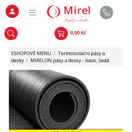
0,00 Kč
ESHOPOVÉ MENU
/
Termoizolační pásy a
desky
/
MIRELON pásy a desky - basic, šedá