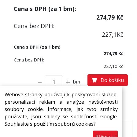
Cena s DPH (za
1
bm):
274,79
Kč
Cena bez DPH:
227,1
Kč
Cena s DPH (za 1 bm)
274,79 Kč
Cena bez DPH:
227,10 Kč
Do košíku
bm
Webové stránky používají k poskytování služeb,
personalizaci reklam a analýze návštěvnosti
Popis
Ke stažení
soubory cookie. Informace, jak tyto stránky
používáte, jsou sdíleny se společností Google.
Souhlasíte s použitím souborů cookies?
Pásy MIRELON z pěnového polyetylenu s
Příjmout