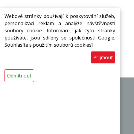
Webové stránky používají k poskytování služeb,
personalizaci reklam a analýze návštěvnosti
soubory cookie. Informace, jak tyto stránky
Přihlašte se k odběru novinek ze
používáte, jsou sdíleny se společností Google.
Souhlasíte s použitím souborů cookies?
světa
MIRELON
Přihlásit
Příjmout
Odmítnout
|
|
O výrobci
Obchodní podmínky
Kontakty
Termoizolační pásy a desky
Termoizolační trubice a návleky