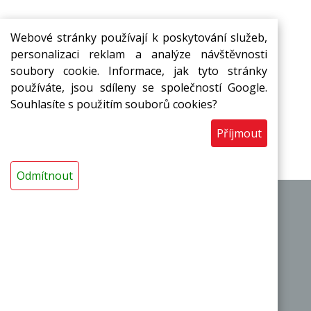
Webové stránky používají k poskytování služeb,
personalizaci reklam a analýze návštěvnosti
soubory cookie. Informace, jak tyto stránky
Přihlašte se k odběru novinek ze
používáte, jsou sdíleny se společností Google.
Souhlasíte s použitím souborů cookies?
světa
MIRELON
Přihlásit
Příjmout
Odmítnout
|
|
O výrobci
Obchodní podmínky
Kontakty
Termoizolační pásy a desky
Termoizolační trubice a návleky