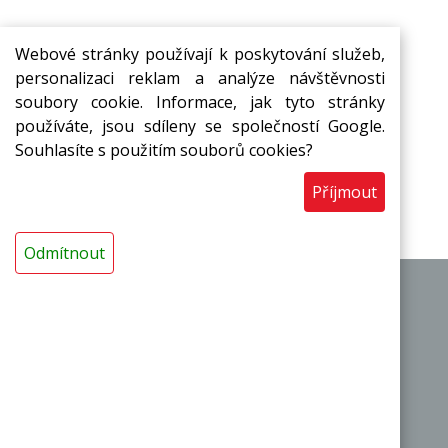
Webové stránky používají k poskytování služeb,
personalizaci reklam a analýze návštěvnosti
soubory cookie. Informace, jak tyto stránky
Přihlašte se k odběru novinek ze
používáte, jsou sdíleny se společností Google.
Souhlasíte s použitím souborů cookies?
světa
MIRELON
Přihlásit
Příjmout
Odmítnout
|
|
O výrobci
Obchodní podmínky
Kontakty
Termoizolační pásy a desky
Termoizolační trubice a návleky