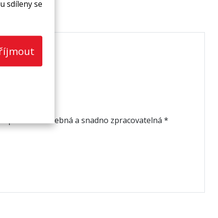
u sdíleny se
říjmout
rozvodů
ých prostor * ohebná a snadno zpracovatelná *