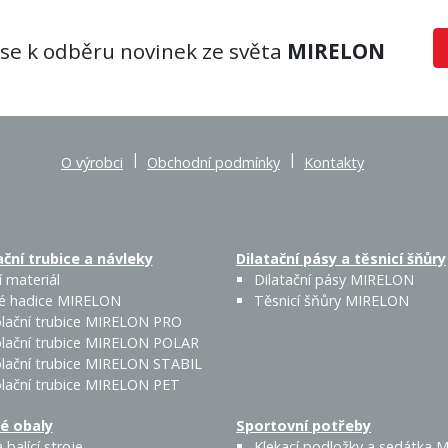
 se k odběru novinek ze světa
MIRELON
|
|
O výrobci
Obchodní podmínky
Kontakty
ční trubice a návleky
Dilatační pásy a těsnicí šňůry
 materiál
Dilatační pásy MIRELON
é hadice MIRELON
Těsnicí šňůry MIRELON
lační trubice MIRELON PRO
lační trubice MIRELON POLAR
lační trubice MIRELON STABIL
lační trubice MIRELON PET
é obaly
Sportovní potřeby
 balící stroje
Klekací podložky a sedátka