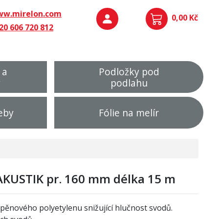
w.mirelon.com
0,00 Kč
20 606 720 812
 a
Podložky pod
y
podlahu
eby
Fólie na melír
KUSTIK pr. 160 mm délka 15 m
 pěnového polyetylenu snižující hlučnost svodů.