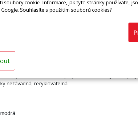
i soubory cookie. Informace, jak tyto stránky používáte, jso
 Google. Souhlasíte s použitím souborů cookies?
P
 svodů dešťových vod * termoakustická izolace sanitárních 
out
abraňuje navlhání zdiva * zvyšuje komfort užitných i obytn
ky nezávadná, recyklovatelná
domodrá