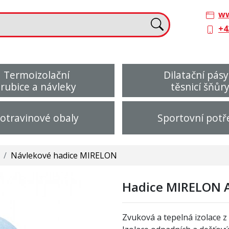
ww
+4
Termoizolační
Dilatační pásy
trubice a návleky
těsnicí šňůr
otravinové obaly
Sportovní potř
/
Návlekové hadice MIRELON
Hadice MIRELON A
Zvuková a tepelná izolace z