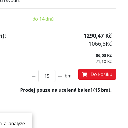
ch svodů.
do 14 dnů
):
1290,47
Kč
1066,5
Kč
86,03 Kč
71,10 Kč
Do košíku
bm
Prodej pouze na ucelená balení (15 bm).
m a analýze