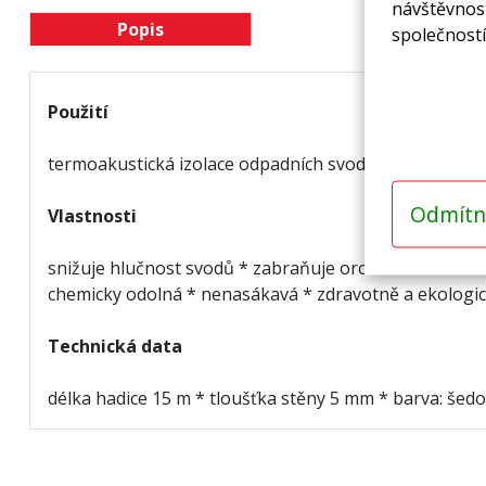
návštěvnost
Popis
společností
Použití
termoakustická izolace odpadních svodů * odhlučnění
Odmítn
Vlastnosti
snižuje hlučnost svodů * zabraňuje orosení svodů * z
chemicky odolná * nenasákavá * zdravotně a ekologic
Technická data
délka hadice 15 m * tloušťka stěny 5 mm * barva: še