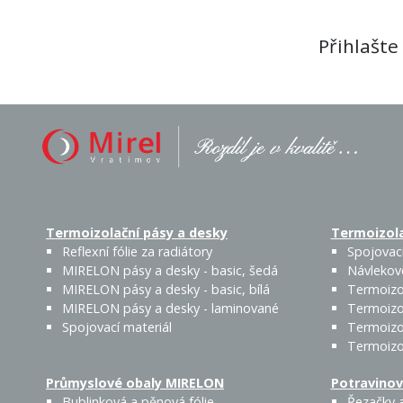
Přihlašte
Termoizolační pásy a desky
Termoizola
Reflexní fólie za radiátory
Spojovací
MIRELON pásy a desky - basic, šedá
Návlekov
MIRELON pásy a desky - basic, bílá
Termoizo
MIRELON pásy a desky - laminované
Termoizo
Spojovací materiál
Termoizo
Termoizo
Průmyslové obaly MIRELON
Potravinov
Bublinková a pěnová fólie
Řezačky a