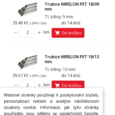
Trubice MIRELON PET 18/09
mm
Tl. stěny: 9 mm
29,40 Kč
do 14 dnů
s DPH / bm
bm
Do košíku
Trubice MIRELON PET 18/13
mm
Tl. stěny: 13 mm
39,57 Kč
do 14 dnů
s DPH / bm
bm
Do košíku
Webové stránky používají k poskytování služeb,
personalizaci reklam a analýze návštěvnosti
soubory cookie. Informace, jak tyto stránky
používáte, jsou sdíleny se společností Google.