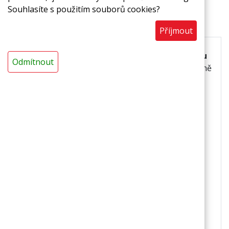
Souhlasíte s použitím souborů cookies?
Popis
Příjmout
Termoizolační trubice z pěnového polyetylenu
Odmítnout
laminovaná zesílenou reflexní PET fólií.
Tepelně
nevodívá, odráží teplo i chlad a má vylepšené
mechanické vlastnosti, omyvatelná a hygienická.
Použití
izolace chladírenských potrubních rozvodů,
v prostorách, kde je z hygienických důvodů
nutné zajistit omyvatelnost,
ve zdravotnických zařízeních,
ve sportovních zařízeních,
v potravinářských provozech