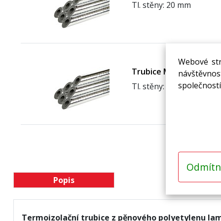
Tl. stěny: 20 mm
Webové str
Trubice MIRELON PET 
návštěvnost
společností
Tl. stěny: 25 mm
Odmítn
Popis
Termoizolační trubice z pěnového polyetylenu lami