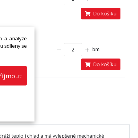
Do košíku
m a analýze
do 14 dnů
u sdíleny se
bm
Do košíku
říjmout
ráží teplo i chlad a má vylepšené mechanické