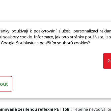
ánky používají k poskytování služeb, personalizaci rekla
50/25 mm
307,34 Kč
i soubory cookie. Informace, jak tyto stránky používáte, jso
s DPH / bm
 Google. Souhlasíte s použitím souborů cookies?
P
out
novaná zesílenou reflexní PET fólií.
Tepelně nevodívá, od