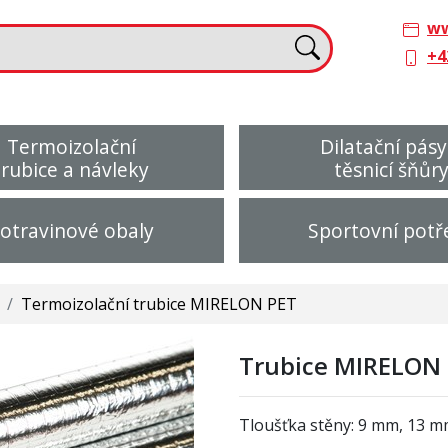
ww
+4
Termoizolační
Dilatační pásy
trubice a návleky
těsnicí šňůr
otravinové obaly
Sportovní potř
/
Termoizolační trubice MIRELON PET
Trubice MIRELON 
Tloušťka stěny: 9 mm, 13 