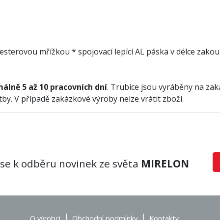
polyesterovou mřížkou * spojovací lepící AL páska v délce za
álně 5 až 10 pracovních dní
. Trubice jsou vyráběny na za
by. V případě zakázkové výroby nelze vrátit zboží.
 se k odběru novinek ze světa
MIRELON
|
|
O výrobci
Obchodní podmínky
Kontakty