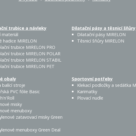
ční trubice a návleky
Dilatační pásy a těsnicí šňůry
 materiál
Dilatační pásy MIRELON
é hadice MIRELON
Těsnicí šňůry MIRELON
lační trubice MIRELON PRO
lační trubice MIRELON POLAR
lační trubice MIRELON STABIL
lační trubice MIRELON PET
é obaly
Sportovní potřeby
 balící stroje
Klekací podložky a sedátka
řská PVC fólie Basic
Karimatky
h'n'Roll
Plovací nudle
enové misky
enové menuboxy
ylenové zatavovací misky Green
ylenové menuboxy Green Deal