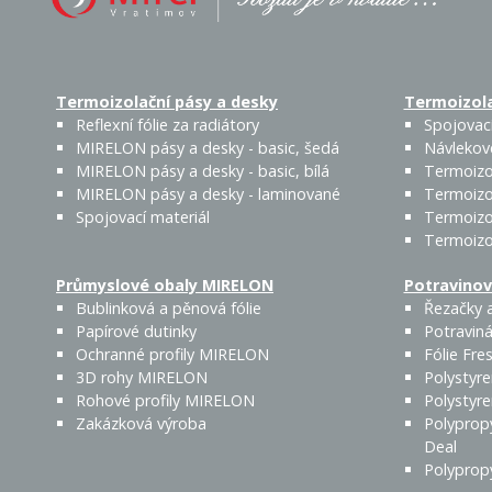
Termoizolační pásy a desky
Termoizola
Reflexní fólie za radiátory
Spojovací
MIRELON pásy a desky - basic, šedá
Návlekov
MIRELON pásy a desky - basic, bílá
Termoizo
MIRELON pásy a desky - laminované
Termoizo
Spojovací materiál
Termoizo
Termoizo
Průmyslové obaly MIRELON
Potravinov
Bublinková a pěnová fólie
Řezačky a
Papírové dutinky
Potraviná
Ochranné profily MIRELON
Fólie Fres
3D rohy MIRELON
Polystyr
Rohové profily MIRELON
Polystyr
Zakázková výroba
Polyprop
Deal
Polyprop