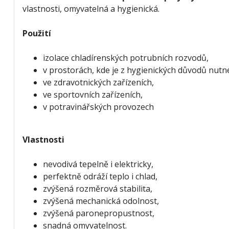
vlastnosti, omyvatelná a hygienická.
Použití
izolace chladírenských potrubních rozvodů,
v prostorách, kde je z hygienických důvodů nutné
ve zdravotnických zařízeních,
ve sportovních zařízeních,
v potravinářských provozech
Vlastnosti
nevodivá tepelně i elektricky,
perfektně odráží teplo i chlad,
zvýšená rozměrová stabilita,
zvýšená mechanická odolnost,
zvýšená paronepropustnost,
snadná omyvatelnost.