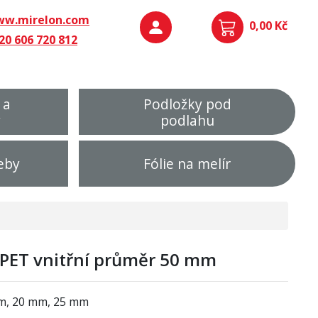
w.mirelon.com
0,00 Kč
20 606 720 812
 a
Podložky pod
y
podlahu
eby
Fólie na melír
PET vnitřní průměr 50 mm
mm, 20 mm, 25 mm