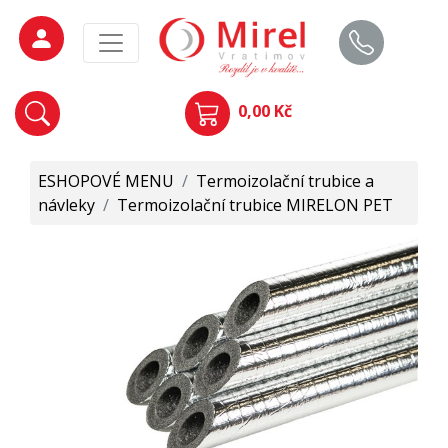
0,00 Kč
ESHOPOVÉ MENU
/
Termoizolační trubice a
návleky
/
Termoizolační trubice MIRELON PET