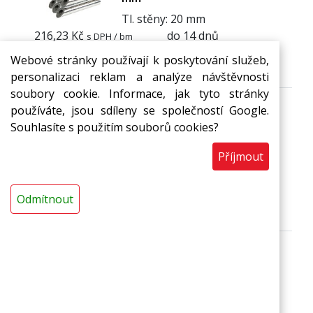
Tl. stěny: 20 mm
216,23 Kč
do 14 dnů
s DPH / bm
Webové stránky používají k poskytování služeb,
bm
Do košíku
personalizaci reklam a analýze návštěvnosti
soubory cookie. Informace, jak tyto stránky
používáte, jsou sdíleny se společností Google.
Souhlasíte s použitím souborů cookies?
Trubice MIRELON PET 76/25
mm
Příjmout
Tl. stěny: 25 mm
562,89 Kč
do 14 dnů
s DPH / bm
Odmítnout
bm
Do košíku
Popis