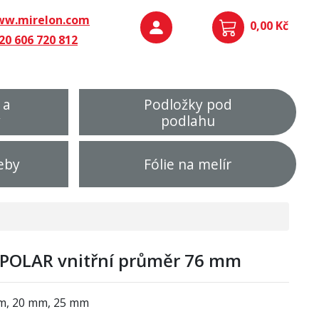
w.mirelon.com
0,00 Kč
20 606 720 812
 a
Podložky pod
y
podlahu
eby
Fólie na melír
POLAR vnitřní průměr 76 mm
mm, 20 mm, 25 mm