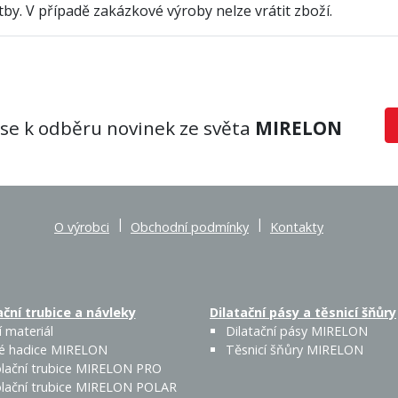
by. V případě zakázkové výroby nelze vrátit zboží.
 se k odběru novinek ze světa
MIRELON
|
|
O výrobci
Obchodní podmínky
Kontakty
ční trubice a návleky
Dilatační pásy a těsnicí šňůry
 materiál
Dilatační pásy MIRELON
é hadice MIRELON
Těsnicí šňůry MIRELON
lační trubice MIRELON PRO
lační trubice MIRELON POLAR