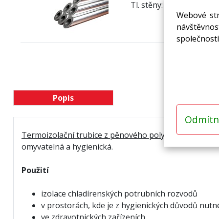
Tl. stěny: 25 mm
Webové str
návštěvnost
společností
Popis
Odmítn
Termoizolační trubice z pěnového polyetylenu laminov
omyvatelná a hygienická.
Použití
izolace chladírenských potrubních rozvodů
v prostorách, kde je z hygienických důvodů nutné
ve zdravotnických zařízeních