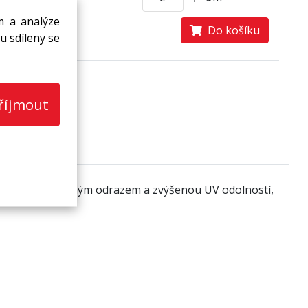
m a analýze
Do košíku
u sdíleny se
říjmout
cí, zpětným tepelným odrazem a zvýšenou UV odolností,