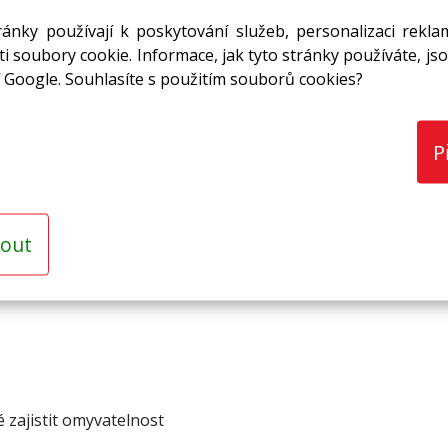
ánky používají k poskytování služeb, personalizaci rekla
i soubory cookie. Informace, jak tyto stránky používáte, jso
 Google. Souhlasíte s použitím souborů cookies?
P
out
aná zesílenou hliníkovou fólií.
S vynikající tepelnou izola
 zajistit omyvatelnost