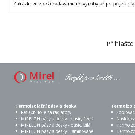
Zakázkové zboží zadáváme do výroby až po přijetí plat
Přihlašte
Termoizolační pásy a desky
Termoizola
Reflexní fólie za radiátory
Spojovací
MIRELON pásy a desky - basic, šedá
Návlekov
MIRELON pásy a desky - basic, bílá
Termoizo
MIRELON pásy a desky - laminované
Termoizo