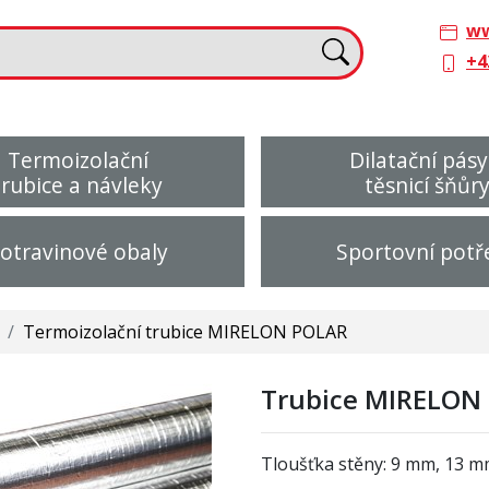
ww
+4
Termoizolační
Dilatační pásy
trubice a návleky
těsnicí šňůr
otravinové obaly
Sportovní potř
/
Termoizolační trubice MIRELON POLAR
Trubice MIRELON 
Tloušťka stěny: 9 mm, 13 