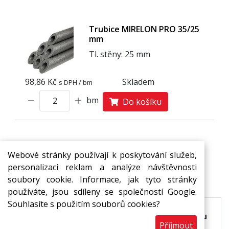
Trubice MIRELON PRO 35/25
mm
Tl. stěny: 25 mm
98,86 Kč
Skladem
s DPH / bm
bm
Do košíku
Webové stránky používají k poskytování služeb,
personalizaci reklam a analýze návštěvnosti
Popis
Ke stažení
soubory cookie. Informace, jak tyto stránky
používáte, jsou sdíleny se společností Google.
Souhlasíte s použitím souborů cookies?
Termoizolační trubice z pěnového polyetylenu
Příjmout
s uzavřenou buněčnou strukturou.
Základní,