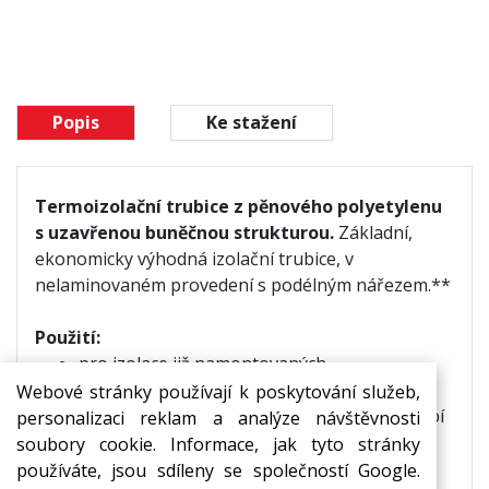
Popis
Ke stažení
Termoizolační trubice z pěnového polyetylenu
s uzavřenou buněčnou strukturou.
Základní,
ekonomicky výhodná izolační trubice, v
nelaminovaném provedení s podélným nářezem.**
Použití:
pro izolace již namontovaných
potrubních
rozvodů,
Webové stránky používají k poskytování služeb,
jako ochrana a dilatace při průchodu potrubí
personalizaci reklam a analýze návštěvnosti
stěnou,
soubory cookie. Informace, jak tyto stránky
izolace rozvodů teplé i studené vody,
používáte, jsou sdíleny se společností Google.