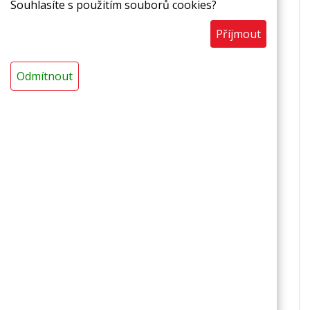
izolace vedení ústředního vytápění,
Souhlasíte s použitím souborů cookies?
izolace sanitárních rozvodů
Příjmout
Vlastnosti
Odmítnout
základní provedení,
ekonomicky výhodná varianta,
zvuková a tepelná izolace,
ohebnost a snadná zpracovatelnost,
chemická odolnost,
nenasákavost,
zdravotní a ekologická nezávadnost,
recyklovatelnost
Technická data
nelaminované provedení,
s podélným nářezem,
délka: 2 m,
barva: šedočerná,