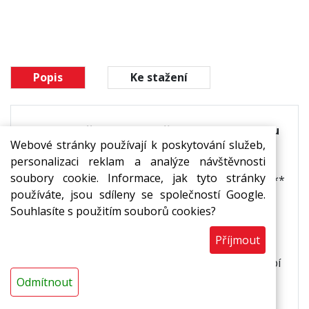
Popis
Ke stažení
Termoizolační trubice z pěnového polyetylenu
Webové stránky používají k poskytování služeb,
s uzavřenou buněčnou strukturou.
Základní,
personalizaci reklam a analýze návštěvnosti
ekonomicky výhodná izolační trubice, v
soubory cookie. Informace, jak tyto stránky
nelaminovaném provedení s podélným nářezem.**
používáte, jsou sdíleny se společností Google.
Souhlasíte s použitím souborů cookies?
Použití:
pro izolace již namontovaných
Příjmout
potrubních
rozvodů,
jako ochrana a dilatace při průchodu potrubí
stěnou,
Odmítnout
izolace rozvodů teplé i studené vody,