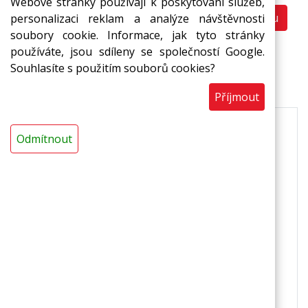
Webové stránky používají k poskytování služeb,
Do košíku
personalizaci reklam a analýze návštěvnosti
ks
soubory cookie. Informace, jak tyto stránky
používáte, jsou sdíleny se společností Google.
Souhlasíte s použitím souborů cookies?
Popis
Příjmout
Popis
Odmítnout
barevné izolační podložky pro turistické a
kempingové účely
vyrobeno z pásu MIRELON(R)
možná povrchová úprava reflexní fólií
PET
Parametry
tloušťka: 12 mm