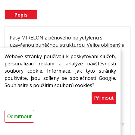
Popis
Pásy MIRELON z pěnového polyetylenu s
uzavřenou buněčnou strukturou. Velice oblíbený a
často využívaný balící materiál, sloužící jako
Webové stránky používají k poskytování služeb,
ochrana před nárazem a jiným poškozením.
personalizaci reklam a analýze návštěvnosti
soubory cookie. Informace, jak tyto stránky
Použití
používáte, jsou sdíleny se společností Google.
Souhlasíte s použitím souborů cookies?
ochrana výrobků proti nárazu, oděru a
poškrábání
,
Příjmout
prokládání mezi jednotlivé produkty,
podklad pod podlahové krytiny,
Odmítnout
ochranné balení nábytku, elektroniky,
součástek, přístrojů, skla, porcelánu a dalších
produktů.