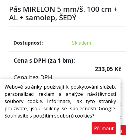
Pás MIRELON 5 mm/š. 100 cm +
AL + samolep, ŠEDÝ
Dostupnost:
Skladem
Cena s DPH (za
1
bm):
233,05
Kč
Cena bez DPH:
192,6
Kč
Webové stránky používají k poskytování služeb,
personalizaci reklam a analýze návštěvnosti
Cena s DPH (za 1 bm)
soubory cookie. Informace, jak tyto stránky
233,05 Kč
používáte, jsou sdíleny se společností Google.
Cena bez DPH:
Souhlasíte s použitím souborů cookies?
192,60 Kč
Příjmout
Do košíku
bm