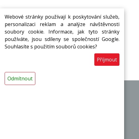
Webové stránky používají k poskytování služeb,
personalizaci reklam a analýze návštěvnosti
soubory cookie. Informace, jak tyto stránky
Přihlašte se k odběru novinek ze
používáte, jsou sdíleny se společností Google.
Souhlasíte s použitím souborů cookies?
světa
MIRELON
Přihlásit
Příjmout
Odmítnout
|
|
O výrobci
Obchodní podmínky
Kontakty
Termoizolační pásy a desky
Termoizolační trubice a návleky