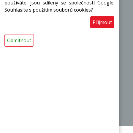
používáte, jsou sdíleny se společností Google.
|
|
Souhlasíte s použitím souborů cookies?
O výrobci
Obchodní podmínky
Kontakty
Příjmout
Termoizolační pásy a desky
Termoizolační trubice a návleky
Odmítnout
Dilatační pásy a těsnicí šňůry
Podložky pod podlahu
Průmyslové obaly MIRELON
Potravinové obaly
Sportovní potřeby
Fólie na melír