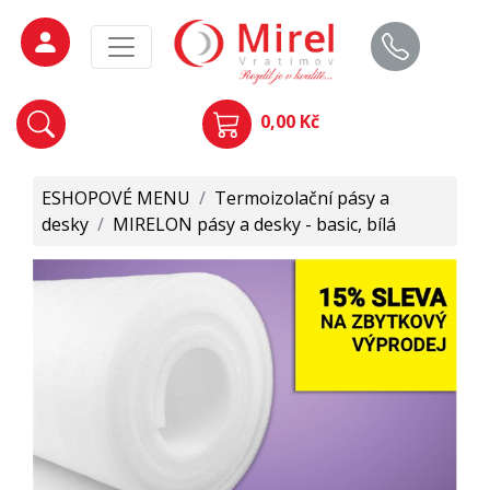
0,00 Kč
ESHOPOVÉ MENU
/
Termoizolační pásy a
desky
/
MIRELON pásy a desky - basic, bílá