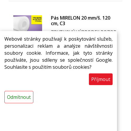
Pás MIRELON 20 mm/š. 120
cm, C3
ZBYTKOVÝ VÝPRODEJ! POZOR
Webové stránky používají k poskytování služeb,
1
5% SLEVA! Využijte naší
personalizaci reklam a analýze návštěvnosti
speciální nabídky a získejte
soubory cookie. Informace, jak tyto stránky
slevu 15 % na zbytkový
používáte, jsou sdíleny se společností Google.
sortiment. Pro uplatnění slevy
Souhlasíte s použitím souborů cookies?
stačí zavolat na číslo +420 727
970 713 nebo +420 596 732
Příjmout
673.
Nezmeškejte tuto skvělou
příležitost, nabídka platí do
Odmítnout
vyprodání zásob!
Těšíme se na váš telefonát!
227,09 Kč
Skladem
s DPH / bm
bm
Do košíku