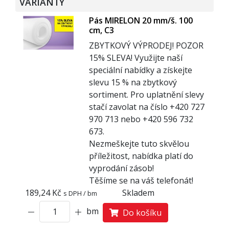
VARIANTY
Pás MIRELON 20 mm/š. 100
cm, C3
ZBYTKOVÝ VÝPRODEJ! POZOR
1
5% SLEVA! Využijte naší
speciální nabídky a získejte
slevu 15 % na zbytkový
sortiment. Pro uplatnění slevy
stačí zavolat na číslo +420 727
970 713 nebo +420 596 732
673.
Nezmeškejte tuto skvělou
příležitost, nabídka platí do
vyprodání zásob!
Těšíme se na váš telefonát!
189,24 Kč
Skladem
s DPH / bm
bm
Do košíku