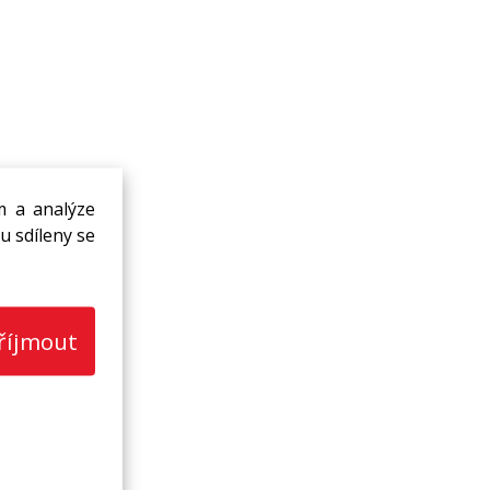
m a analýze
u sdíleny se
říjmout