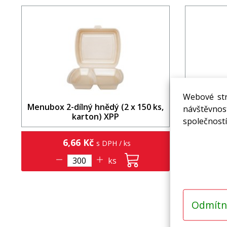
Webové str
Menubox 2-dílný hnědý (2 x 150 ks,
Menubox 
návštěvnost
karton) XPP
společností
6,66 Kč
s DPH / ks
ks
Odmítn