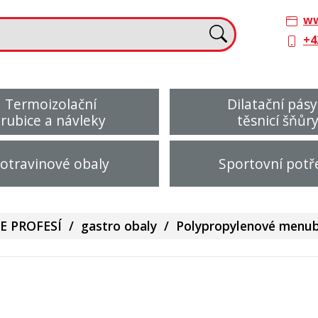
ww
+4
Termoizolační
Dilatační pásy
trubice a návleky
těsnicí šňůr
otravinové obaly
Sportovní potř
E PROFESÍ
/
gastro obaly
/
Polypropylenové menub