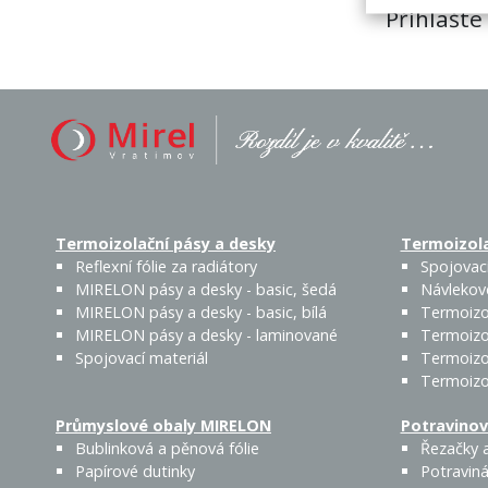
Přihlašte
Termoizolační pásy a desky
Termoizola
Reflexní fólie za radiátory
Spojovací
MIRELON pásy a desky - basic, šedá
Návlekov
MIRELON pásy a desky - basic, bílá
Termoizo
MIRELON pásy a desky - laminované
Termoizo
Spojovací materiál
Termoizo
Termoizo
Průmyslové obaly MIRELON
Potravinov
Bublinková a pěnová fólie
Řezačky a
Papírové dutinky
Potraviná