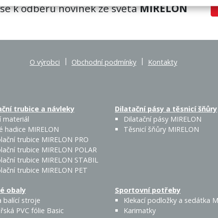
 se k odběru novinek ze světa
MIRELON
|
|
O výrobci
Obchodní podmínky
Kontakty
ční trubice a návleky
Dilatační pásy a těsnicí šňůry
 materiál
Dilatační pásy MIRELON
é hadice MIRELON
Těsnicí šňůry MIRELON
lační trubice MIRELON PRO
lační trubice MIRELON POLAR
lační trubice MIRELON STABIL
lační trubice MIRELON PET
é obaly
Sportovní potřeby
 balící stroje
Klekací podložky a sedátka
řská PVC fólie Basic
Karimatky