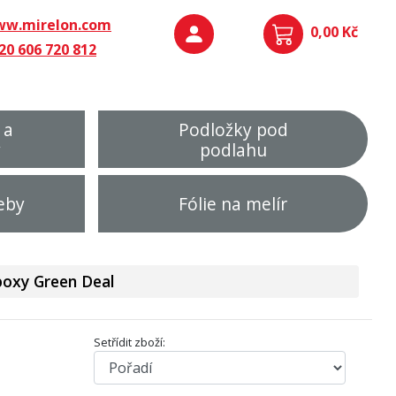
w.mirelon.com
0,00 Kč
20 606 720 812
 a
Podložky pod
y
podlahu
eby
Fólie na melír
oxy Green Deal
Setřídit zboží: