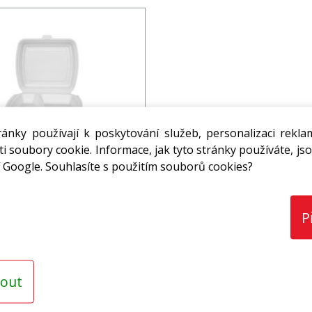
ánky používají k poskytování služeb, personalizaci rekla
2-dílný bílý (2 x 150 ks,
i soubory cookie. Informace, jak tyto stránky používáte, jso
karton) XPP
 Google. Souhlasíte s použitím souborů cookies?
6,66 Kč
s DPH / ks
P
ks
out