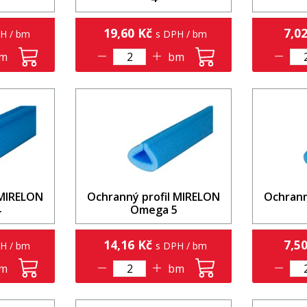
19,60 Kč
7,0
H / bm
s DPH / bm
m
bm
 MIRELON
Ochranný profil MIRELON
Ochrann
4
Omega 5
14,16 Kč
7,5
H / bm
s DPH / bm
m
bm