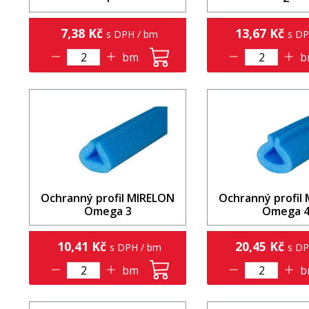
7,38 Kč
13,67 Kč
s DPH / bm
s DP
bm
b
Ochranný profil MIRELON
Ochranný profil
Omega 3
Omega 
10,41 Kč
20,45 Kč
s DPH / bm
s DP
bm
b