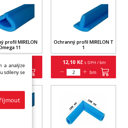
ý profil MIRELON
Ochranný profil MIRELON T
Omega 11
1
3 Kč
12,10 Kč
s DPH / bm
s DPH / bm
m a analýze
u sdíleny se
bm
bm
říjmout