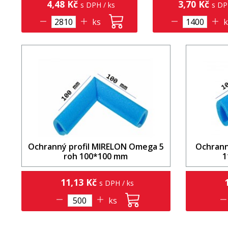
4,48 Kč
3,70 Kč
s DPH / ks
s DP
ks
k
Ochranný profil MIRELON Omega 5
Ochrann
roh 100*100 mm
1
11,13 Kč
1
s DPH / ks
ks