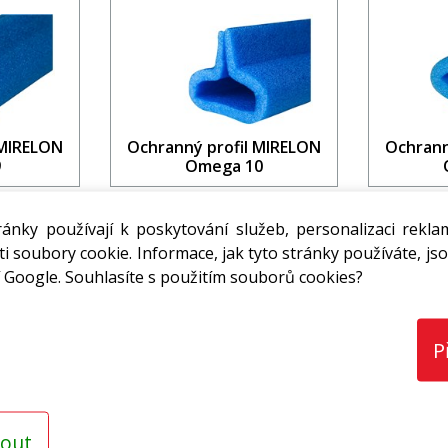
 MIRELON
Ochranný profil MIRELON
Ochrann
9
Omega 10
91,84 Kč
27,8
H / bm
s DPH / bm
ánky používají k poskytování služeb, personalizaci rekla
i soubory cookie. Informace, jak tyto stránky používáte, jso
m
bm
 Google. Souhlasíte s použitím souborů cookies?
P
out