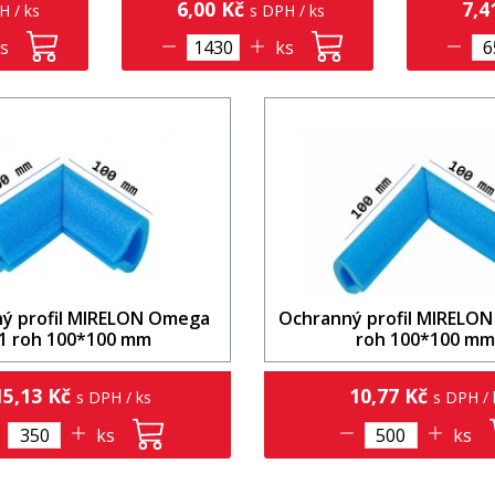
6,00 Kč
7,4
H / ks
s DPH / ks
s
ks
ý profil MIRELON Omega
Ochranný profil MIRELO
1 roh 100*100 mm
roh 100*100 m
5,13 Kč
10,77 Kč
s DPH / ks
s DPH / 
ks
ks