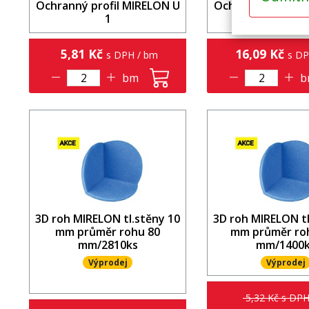
Ochranný profil MIRELON U
Ochranný profil 
1
2
5,81 Kč
16,09 Kč
s DPH / bm
s DP
bm
b
3D roh MIRELON tl.stěny 10
3D roh MIRELON tl
mm průměr rohu 80
mm průměr ro
mm/2810ks
mm/1400k
Výprodej
Výprodej
5,32 Kč s DPH