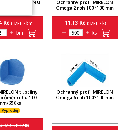
 profil MIRELON U
Ochranný profil MIRELON
5
Omega 2 roh 100*100 mm
4 Kč
11,13 Kč
s DPH / bm
s DPH / ks
bm
ks
MIRELON tl. stěny
Ochranný profil MIRELON
průměr rohu 110
Omega 6 roh 100*100 mm
mm/650ks
Výprodej
3 Kč s DPH / ks