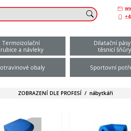
ww
+4
Termoizolační
Dilatační pásy
trubice a návleky
těsnicí šňůr
otravinové obaly
Sportovní potř
ZOBRAZENÍ DLE PROFESÍ
/
nábytkáři