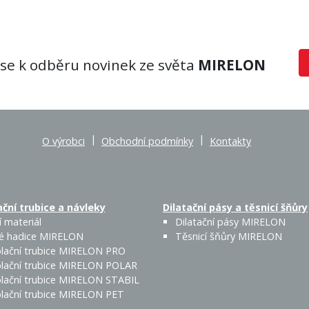
 se k odběru novinek ze světa
MIRELON
|
|
O výrobci
Obchodní podmínky
Kontakty
ční trubice a návleky
Dilatační pásy a těsnicí šňůry
 materiál
Dilatační pásy MIRELON
é hadice MIRELON
Těsnicí šňůry MIRELON
lační trubice MIRELON PRO
lační trubice MIRELON POLAR
lační trubice MIRELON STABIL
lační trubice MIRELON PET