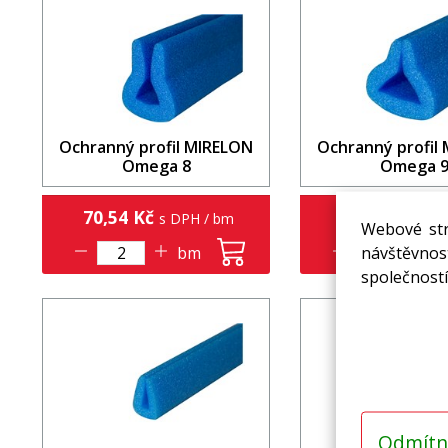
Ochranný profil MIRELON
Ochranný profil
Omega 8
Omega 
70,54 Kč
90,02 Kč
s DPH / bm
s DP
Webové str
návštěvnost
bm
b
společností
Odmítn