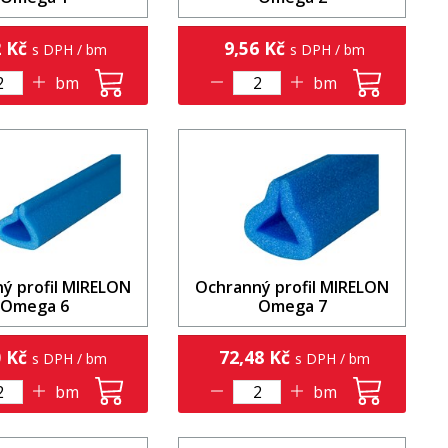
2 Kč
9,56 Kč
s DPH / bm
s DPH / bm
bm
bm
ý profil MIRELON
Ochranný profil MIRELON
Omega 6
Omega 7
0 Kč
72,48 Kč
s DPH / bm
s DPH / bm
bm
bm