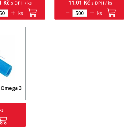
1 Kč
11,01 Kč
s DPH / ks
s DPH / ks
ks
ks
N Omega 3
m
ks