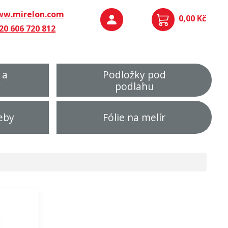
w.mirelon.com
0,00 Kč
20 606 720 812
 a
Podložky pod
y
podlahu
eby
Fólie na melír