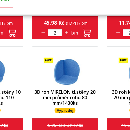
MIRELON U
Ochranný profil MIRELON U
Ochranný
4
45,98 Kč
11,7
H / bm
s DPH / bm
m
bm
.stěny 10
3D roh MIRELON tl.stěny 20
3D roh 
hu 110
mm průměr rohu 80
20 mm 
s
mm/1430ks
Výprodej
 / ks
8,95 Kč s DPH / ks
10,5