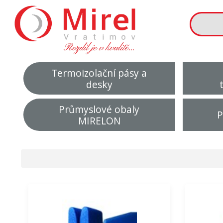
Termoizolační pásy a
desky
Průmyslové obaly
P
MIRELON