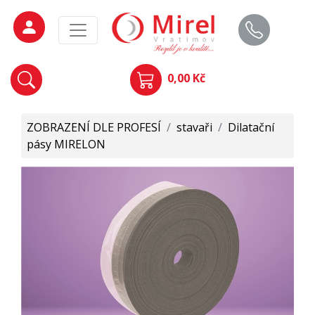
0,00 Kč
ZOBRAZENÍ DLE PROFESÍ
/
stavaři
/
Dilatační
pásy MIRELON