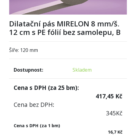
Dilatační pás MIRELON 8 mm/š.
12 cm s PE fólií bez samolepu, B
Šíře: 120 mm
Dostupnost:
Skladem
Cena s DPH (za
25
bm):
417,45
Kč
Cena bez DPH:
345
Kč
Cena s DPH (za 1 bm)
16,7 Kč