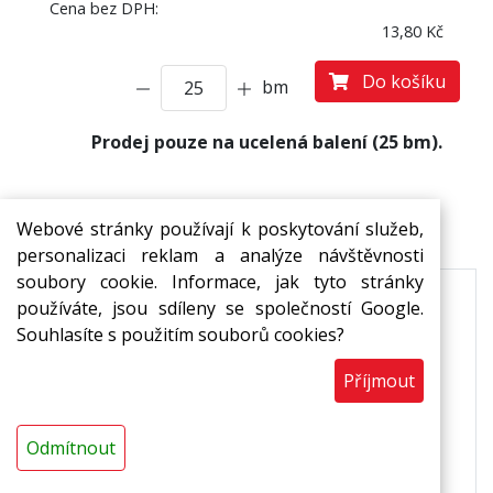
Cena bez DPH:
13,80 Kč
Do košíku
bm
Prodej pouze na ucelená balení (25 bm).
Popis
Ke stažení
Webové stránky používají k poskytování služeb,
personalizaci reklam a analýze návštěvnosti
soubory cookie. Informace, jak tyto stránky
používáte, jsou sdíleny se společností Google.
Trvale pružná výplň dynamicky namáhaných
Souhlasíte s použitím souborů cookies?
dilatačních spár. Pohlcují roztažnost materiálu,
snižují přenos hluku a zabraňují poškození
Příjmout
podlahy.
Použití
Odmítnout
*eliminuje negativní vlivy tepelné roztažnosti