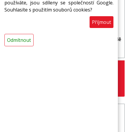
používáte, jsou sdíleny se společností Google.
Souhlasíte s použitím souborů cookies?
Příjmout
Akce PIKNIK
(1FnR300+1nr300+1FnR100+1nr100+1Al.50+2dě
Odmítnout
tská sedátka+1FnR30)
Doporučujeme
1 513,71 Kč s DPH / ks
1 280,00 Kč
s DPH / ks
Nakoupit ZDE
www.potravinovafolie.cz