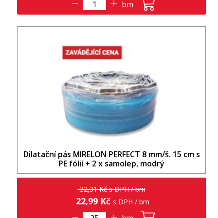
bm
Dilatační pás MIRELON PERFECT 8 mm/š. 15 cm s
PE fólií + 2 x samolep, modrý
32,31 Kč s DPH / bm
22,99 Kč
s DPH / bm
bm