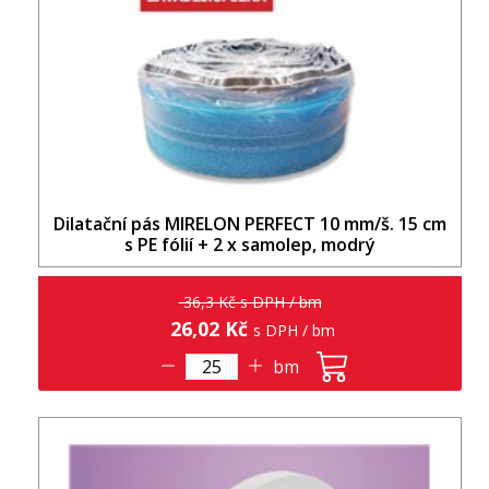
Dilatační pás MIRELON PERFECT 10 mm/š. 15 cm
s PE fólií + 2 x samolep, modrý
36,3 Kč s DPH / bm
26,02 Kč
s DPH / bm
bm