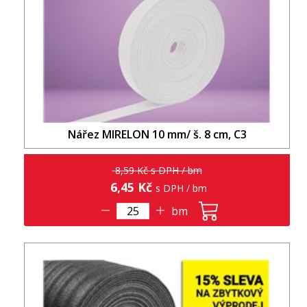
Nářez MIRELON 10 mm/ š. 8 cm, C3
8,59 Kč s DPH / bm
6,45 Kč
s DPH / bm
bm