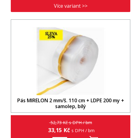
Více variant >>
Pás MIRELON 2 mm/š. 110 cm + LDPE 200 my +
samolep, bílý
52,73 Kč s DPH / bm
33,15 Kč
s DPH / bm