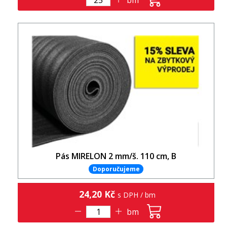
Pás MIRELON 2 mm/š. 110 cm, B
Doporučujeme
24,20 Kč
s DPH / bm
bm