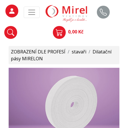
0,00 Kč
ZOBRAZENÍ DLE PROFESÍ
/
stavaři
/
Dilatační
pásy MIRELON