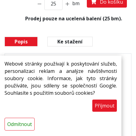
Do košíku
bm
Prodej pouze na ucelená balení (25 bm).
Popis
Ke stažení
Webové stránky používají k poskytování služeb,
Trvale pružná výplň dynamicky namáhaných
personalizaci reklam a analýze návštěvnosti
dilatačních spár. Pohlcují roztažnost materiálu,
soubory cookie. Informace, jak tyto stránky
snižují přenos hluku a zabraňují poškození
používáte, jsou sdíleny se společností Google.
podlahy.
Souhlasíte s použitím souborů cookies?
Použití
Příjmout
eliminuje negativní vlivy tepelné roztažnosti
materiálu
,
snižuje přenos hluku a vibrací z podlahy do
Odmítnout
obvodového zdiva,