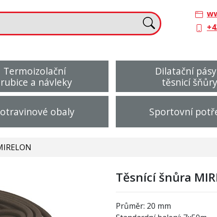
ww
+4
Termoizolační
Dilatační pásy
trubice a návleky
těsnicí šňůr
otravinové obaly
Sportovní potř
 MIRELON
Těsnící šnůra MI
Průměr: 20 mm