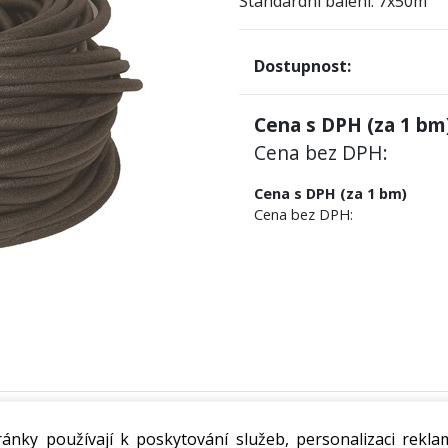
Standardní balení: 7x50m
Dostupnost:
Cena s DPH (za
1
bm)
Cena bez DPH:
Cena s DPH (za 1 bm)
Cena bez DPH:
enu pro utěsňování dynamicky namáhaných spár a praskl
ánky používají k poskytování služeb, personalizaci rekla