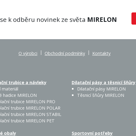
 se k odběru novinek ze světa
MIRELON
|
|
O výrobci
Obchodní podmínky
Kontakty
ční trubice a návleky
Dilatační pásy a těsnicí šňůry
 materiál
Dilatační pásy MIRELON
é hadice MIRELON
Těsnicí šňůry MIRELON
lační trubice MIRELON PRO
lační trubice MIRELON POLAR
lační trubice MIRELON STABIL
lační trubice MIRELON PET
é obaly
Sportovní potřeby