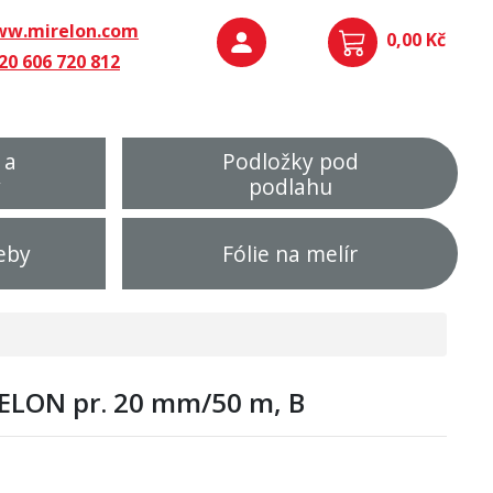
w.mirelon.com
0,00 Kč
20 606 720 812
 a
Podložky pod
y
podlahu
eby
Fólie na melír
RELON pr. 20 mm/50 m, B