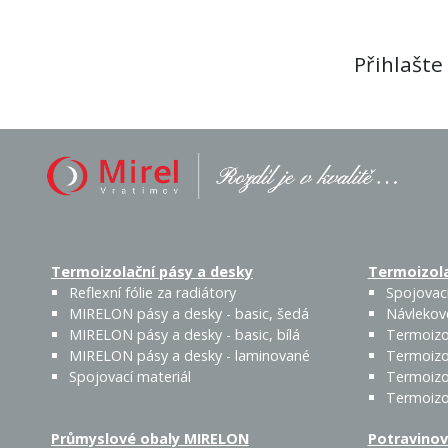
Přihlašte
Termoizolační pásy a desky
Termoizola
Reflexní fólie za radiátory
Spojovací
MIRELON pásy a desky - basic, šedá
Návlekov
MIRELON pásy a desky - basic, bílá
Termoizo
MIRELON pásy a desky - laminované
Termoizo
Spojovací materiál
Termoizo
Termoizo
Průmyslové obaly MIRELON
Potravinov