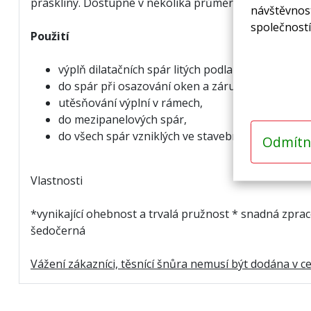
praskliny. Dostupné v několika průměrech.
návštěvnost
společností
Použití
výplň dilatačních spár litých podlah
,
do spár při osazování oken a zárubní,
utěsňování výplní v rámech,
do mezipanelových spár,
do všech spár vzniklých ve stavebnictví
Odmítn
Vlastnosti
*vynikající ohebnost a trvalá pružnost * snadná zpra
šedočerná
Vážení zákazníci, těsnící šnůra nemusí být dodána v 