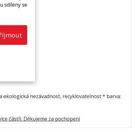
u sdíleny se
říjmout
a ekologická nezávadnost, recyklovatelnost * barva:
více částí). Děkujeme za pochopení