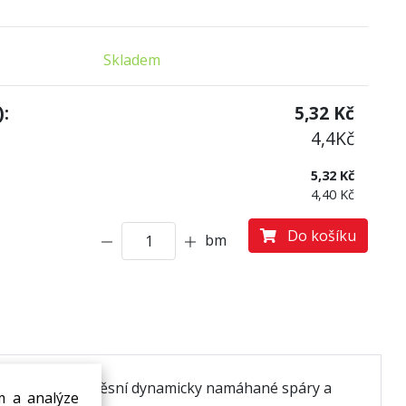
Skladem
:
5,32
Kč
4,4
Kč
5,32 Kč
4,40 Kč
Do košíku
bm
in.
Dokonale utěsní dynamicky namáhané spáry a
m a analýze