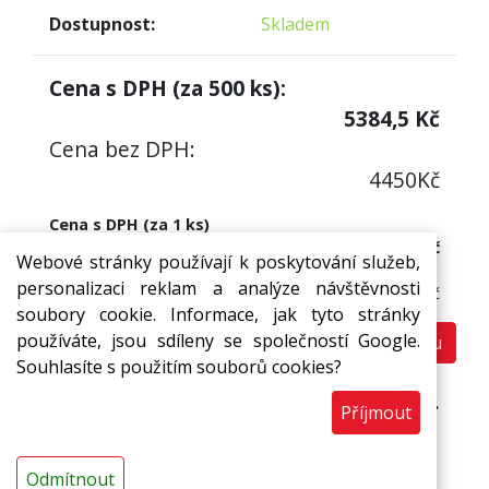
Dostupnost:
Skladem
Cena s DPH (za
500
ks):
5384,5
Kč
Cena bez DPH:
4450
Kč
Cena s DPH (za 1 ks)
10,77 Kč
Webové stránky používají k poskytování služeb,
Cena bez DPH:
personalizaci reklam a analýze návštěvnosti
8,90 Kč
soubory cookie. Informace, jak tyto stránky
používáte, jsou sdíleny se společností Google.
Do košíku
ks
Souhlasíte s použitím souborů cookies?
Prodej pouze na ucelená balení (500 ks).
Příjmout
Odmítnout
Popis