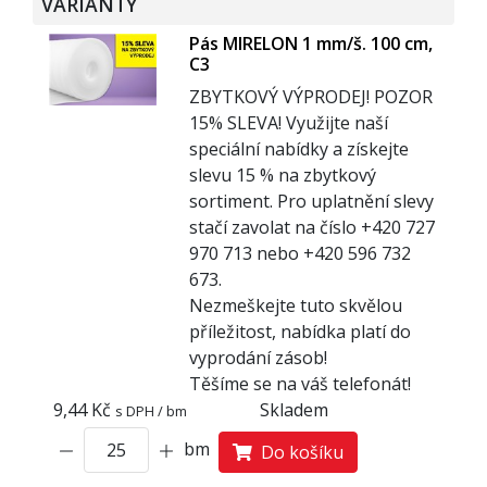
VARIANTY
Pás MIRELON 1 mm/š. 100 cm,
C3
ZBYTKOVÝ VÝPRODEJ! POZOR
15% SLEVA! Využijte naší
speciální nabídky a získejte
slevu 15 % na zbytkový
sortiment. Pro uplatnění slevy
stačí zavolat na číslo +420 727
970 713 nebo +420 596 732
673.
Nezmeškejte tuto skvělou
příležitost, nabídka platí do
vyprodání zásob!
Těšíme se na váš telefonát!
9,44 Kč
Skladem
s DPH / bm
bm
Do košíku