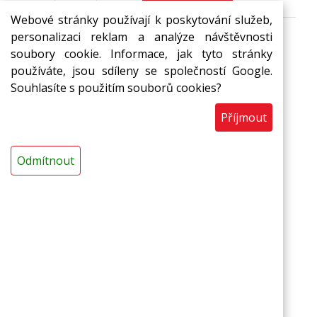
Webové stránky používají k poskytování služeb,
personalizaci reklam a analýze návštěvnosti
soubory cookie. Informace, jak tyto stránky
Pás MIRELON 1 mm/š. 130 cm,
používáte, jsou sdíleny se společností Google.
C3
Souhlasíte s použitím souborů cookies?
ZBYTKOVÝ VÝPRODEJ! POZOR
15% SLEVA! Využijte naší
Příjmout
speciální nabídky a získejte
slevu 15 % na zbytkový
sortiment. Pro uplatnění slevy
Odmítnout
stačí zavolat na číslo +420 727
970 713 nebo +420 596 732
673.
Nezmeškejte tuto skvělou
příležitost, nabídka platí do
vyprodání zásob!
Těšíme se na váš telefonát!
12,29 Kč
Skladem
s DPH / bm