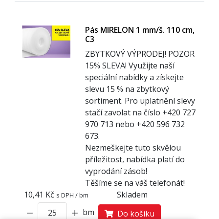
Pás MIRELON 1 mm/š. 110 cm,
C3
ZBYTKOVÝ VÝPRODEJ! POZOR
15% SLEVA! Využijte naší
speciální nabídky a získejte
slevu 15 % na zbytkový
sortiment. Pro uplatnění slevy
stačí zavolat na číslo +420 727
970 713 nebo +420 596 732
673.
Nezmeškejte tuto skvělou
příležitost, nabídka platí do
vyprodání zásob!
Těšíme se na váš telefonát!
10,41 Kč
Skladem
s DPH / bm
bm
Do košíku