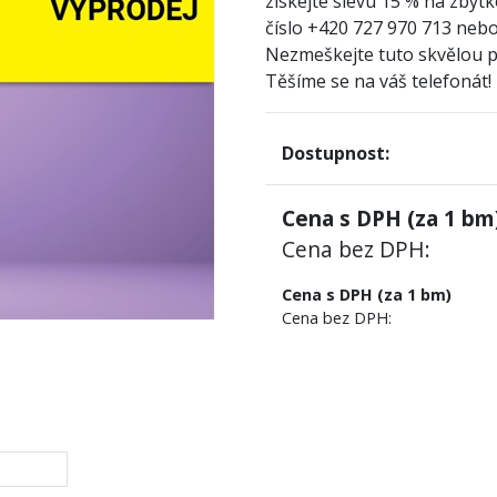
získejte slevu 15 % na zbytk
číslo +420 727 970 713 nebo
Nezmeškejte tuto skvělou př
Těšíme se na váš telefonát!
Dostupnost:
Cena s DPH (za
1
bm)
Cena bez DPH:
Cena s DPH (za 1 bm)
Cena bez DPH: