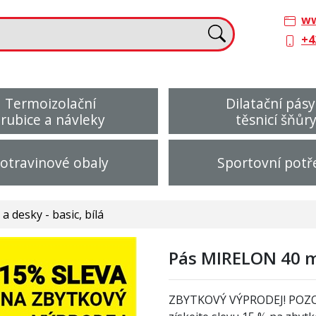
ww
+4
Termoizolační
Dilatační pásy
trubice a návleky
těsnicí šňůr
otravinové obaly
Sportovní potř
 desky - basic, bílá
Pás MIRELON 40 m
ZBYTKOVÝ VÝPRODEJ! POZ