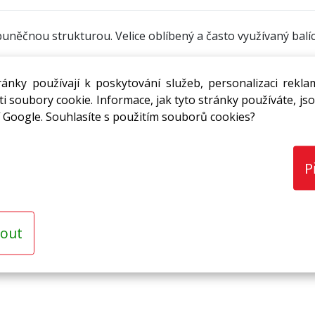
čnou strukturou. Velice oblíbený a často využívaný balící 
ánky používají k poskytování služeb, personalizaci rekla
i soubory cookie. Informace, jak tyto stránky používáte, jso
 Google. Souhlasíte s použitím souborů cookies?
ání
,
P
 přístrojů, skla, porcelánu a dalších produktů.
out
řesům,