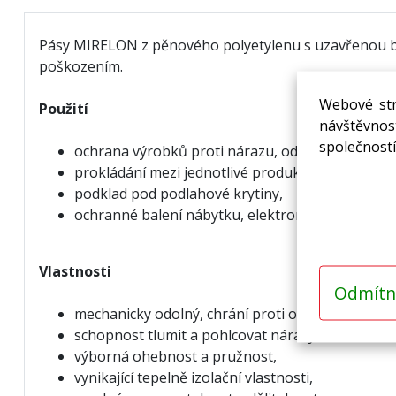
Pásy MIRELON z pěnového polyetylenu s uzavřenou buně
poškozením.
Webové str
Použití
návštěvnost
společností
ochrana výrobků proti nárazu, oděru a poškráb
prokládání mezi jednotlivé produkty,
podklad pod podlahové krytiny,
ochranné balení nábytku, elektroniky, součástek,
Vlastnosti
Odmítn
mechanicky odolný, chrání proti opakovaným ot
schopnost tlumit a pohlcovat nárazy a hluk,
výborná ohebnost a pružnost,
vynikající tepelně izolační vlastnosti,