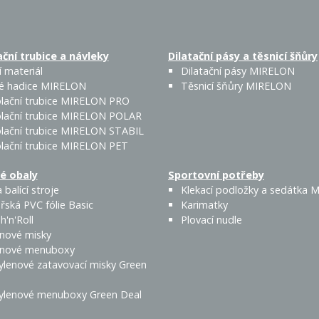
ční trubice a návleky
Dilatační pásy a těsnicí šňůry
 materiál
Dilatační pásy MIRELON
é hadice MIRELON
Těsnicí šňůry MIRELON
lační trubice MIRELON PRO
lační trubice MIRELON POLAR
lační trubice MIRELON STABIL
lační trubice MIRELON PET
é obaly
Sportovní potřeby
 balící stroje
Klekací podložky a sedátka
řská PVC fólie Basic
Karimatky
h'n'Roll
Plovací nudle
enové misky
enové menuboxy
ylenové zatavovací misky Green
ylenové menuboxy Green Deal