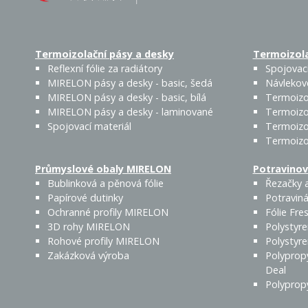
Termoizolační pásy a desky
Termoizola
Reflexní fólie za radiátory
Spojovací
MIRELON pásy a desky - basic, šedá
Návlekov
MIRELON pásy a desky - basic, bílá
Termoizo
MIRELON pásy a desky - laminované
Termoizo
Spojovací materiál
Termoizo
Termoizo
Průmyslové obaly MIRELON
Potravinov
Bublinková a pěnová fólie
Řezačky a
Papírové dutinky
Potraviná
Ochranné profily MIRELON
Fólie Fres
3D rohy MIRELON
Polystyr
Rohové profily MIRELON
Polystyr
Zakázková výroba
Polyprop
Deal
Polyprop