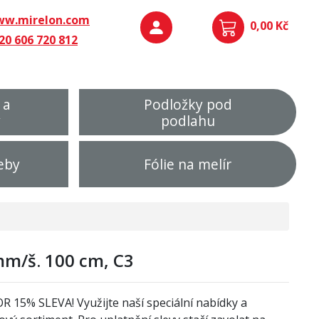
w.mirelon.com
0,00 Kč
20 606 720 812
 a
Podložky pod
y
podlahu
eby
Fólie na melír
m/š. 100 cm, C3
OR
1
5% SLEVA! Využijte naší speciální nabídky a