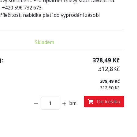
ový sortiment. Pro uplatnění slevy stačí zavolat na
 +420 596 732 673.
íležitost, nabídka platí do vyprodání zásob!
Skladem
:
378,49
Kč
312,8
Kč
378,49 Kč
312,80 Kč
Do košíku
bm